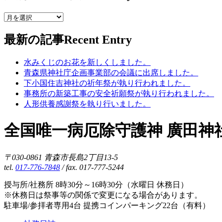
最新の記事
Recent Entry
水みくじのお花を新しくしました。
青森県神社庁企画事業部の会議に出席しました。
下小国住吉神社の祈年祭が執り行われました。
事務所の新築工事の安全祈願祭が執り行われました。
人形供養感謝祭を執り行いました。
全国唯一病厄除守護神 廣田神
〒030-0861 青森市長島2丁目13-5
tel.
017-776-7848
/ fax. 017-777-5244
授与所/社務所 8時30分～16時30分（水曜日 休務日）
※休務日は祭事等の関係で変更になる場合があります。
駐車場/参拝者専用4台 提携コインパーキング22台（有料）