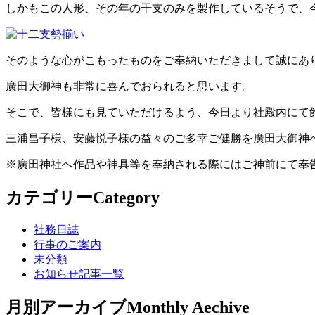
しかもこの人形、その年の干支のみを製作しているそうで、
そのような心がこもったものをご奉納いただきまして誠にあ
廣田大御神も非常に喜んでおられると思います。
そこで、皆様にも見ていただけるよう、今日より社殿内にて
三浦昌子様、安藤悦子様の益々のご多幸ご健勝を廣田大御神
※廣田神社へ作品や神具等を奉納される際にはご神前にて奉
カテゴリー
Category
社務日誌
行事のご案内
未分類
お知らせ記事一覧
月別アーカイブ
Monthly Aechive