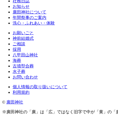
社務日誌
お知らせ
廣田神社について
年間祭事のご案内
洗心・ふれあい・体験
お願いごと
神前結婚式
ご相談
採用
八甲田山神社
海葬
古墳型合葬
水子葬
お問い合わせ
個人情報の取り扱いについて
利用規約
©
廣田神社
※廣田神社の「廣」は「広」ではなく旧字で中が「黄」の「