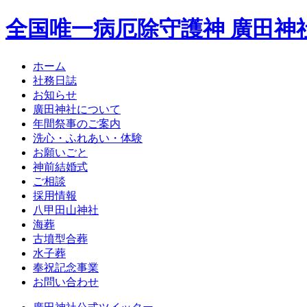
全国唯一病厄除守護神 廣田神
ホーム
社務日誌
お知らせ
廣田神社について
年間祭事のご案内
洗心・ふれあい・体験
お願いごと
神前結婚式
ご相談
採用情報
八甲田山神社
海葬
古墳型合葬
水子葬
奉祝記念事業
お問い合わせ