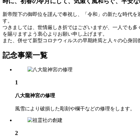
時に、初春の令月にして、気淑く風和らぐ、平安な
新帝陛下の御即位を謹んで奉祝し、「令和」の新たな時代を
す。
つきましては、世情厳しき折ではございますが、一人でも多
を賜りますよう衷心よりお願い申し上げます。
また、併せて新型コロナウィルスの早期終焉と人々の心身回
記念事業一覧
1
八大龍神宮の修理
風雪により破損した彫刻や欄干などの修理をします。
2