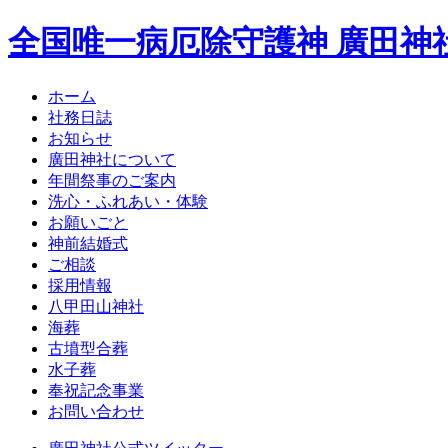
全国唯一病厄除守護神 廣田神
ホーム
社務日誌
お知らせ
廣田神社について
年間祭事のご案内
洗心・ふれあい・体験
お願いごと
神前結婚式
ご相談
採用情報
八甲田山神社
海葬
古墳型合葬
水子葬
奉祝記念事業
お問い合わせ