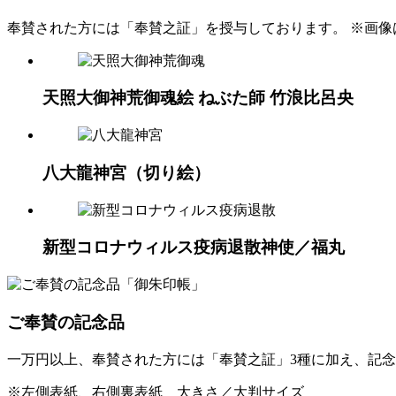
奉賛された方には「奉賛之証」を授与しております。 ※画像
天照大御神荒御魂
絵 ねぶた師 竹浪比呂央
八大龍神宮
（切り絵）
新型コロナウィルス疫病退散
神使／福丸
ご奉賛の記念品
一万円以上、奉賛された方には「奉賛之証」3種に加え、記
※左側表紙、右側裏表紙 大きさ／大判サイズ