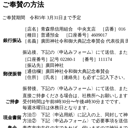
ご奉賛の方法
ご奉賛期間 令和5年 3月31日まで予定
［店名］青森県信用組合 中央支店 ［店番］016
［種目］普通預金 ［口座番号］4609017
銀行振込
［名義］廣田神社令和御大典記念奉賛会 代表役員 
振込後、下記の〈申込みフォーム〉にて送信、また
［口座番号］記号 02280-1 ［番号］111174
［振込先］廣田神社
［通信欄］廣田神社令和御大典記念奉賛会
郵便振替
［住所］［氏名］［連絡先］も必ずご記入下さい。
振替後、下記の〈申込みフォーム〉にて送信、また
直接ご持参くださる場合は、社務所へお願いします
ご持参
受付時間は午前8時30分〜午後4時30分までです。
毎週水曜日は休務日となります。
方法① 下記〈申込用紙〉に記入の上、同封して神
現金書留
方法② 下記〈申込みフォーム〉で必要事項を送信
集金
青森市内在住の方であれば、伺いますので神社まで