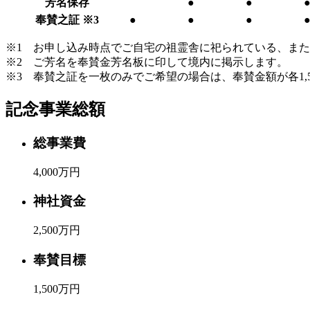
芳名保存
●
●
奉賛之証 ※3
●
●
●
※1 お申し込み時点でご自宅の祖霊舎に祀られている、ま
※2 ご芳名を奉賛金芳名板に印して境内に掲示します。
※3 奉賛之証を一枚のみでご希望の場合は、奉賛金額が各1,5
記念事業総額
総事業費
4,000
万円
神社資金
2,500
万円
奉賛目標
1,500
万円