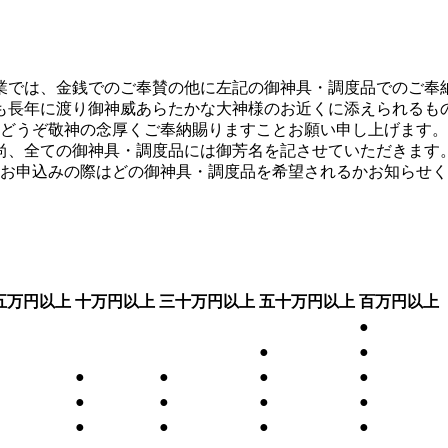
業では、金銭でのご奉賛の他に左記の御神具・調度品でのご奉
も長年に渡り御神威あらたかな大神様のお近くに添えられるも
どうぞ敬神の念厚くご奉納賜りますことお願い申し上げます。
尚、全ての御神具・調度品には御芳名を記させていただきます
お申込みの際はどの御神具・調度品を希望されるかお知らせく
五万円以上
十万円以上
三十万円以上
五十万円以上
百万円以上
●
●
●
●
●
●
●
●
●
●
●
●
●
●
●
●
●