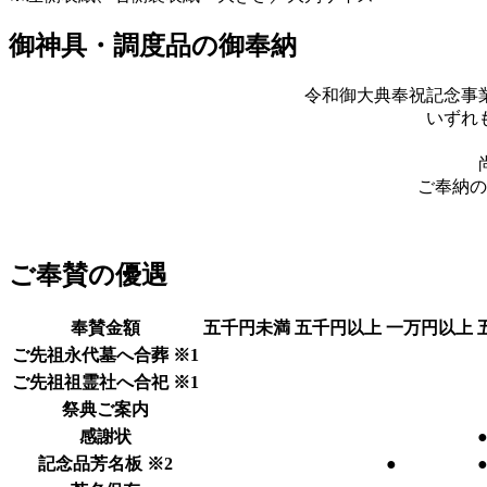
御神具・調度品の御奉納
令和御大典奉祝記念事
いずれ
ご奉納の
ご奉賛の優遇
奉賛金額
五千円未満
五千円以上
一万円以上
ご先祖永代墓へ合葬 ※1
ご先祖祖霊社へ合祀 ※1
祭典ご案内
感謝状
記念品芳名板 ※2
●