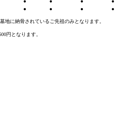
●
●
●
●
●
●
●
●
●
●
た墓地に納骨されているご先祖のみとなります。
00円となります。