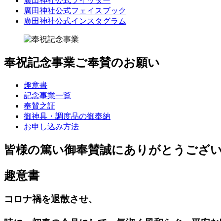
廣田神社公式ツイッター
廣田神社公式フェイスブック
廣田神社公式インスタグラム
奉祝記念事業
ご奉賛のお願い
趣意書
記念事業一覧
奉賛之証
御神具・調度品の御奉納
お申し込み方法
皆様の篤い御奉賛誠にありがとうござ
趣意書
コロナ禍を退散させ、