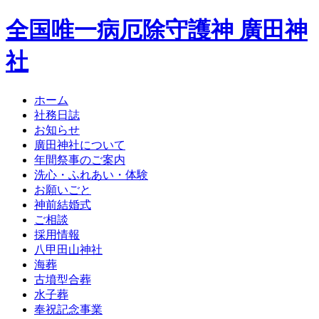
全国唯一病厄除守護神 廣田神
社
ホーム
社務日誌
お知らせ
廣田神社について
年間祭事のご案内
洗心・ふれあい・体験
お願いごと
神前結婚式
ご相談
採用情報
八甲田山神社
海葬
古墳型合葬
水子葬
奉祝記念事業