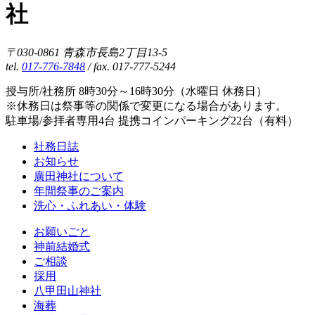
社
〒030-0861 青森市長島2丁目13-5
tel.
017-776-7848
/ fax. 017-777-5244
授与所/社務所 8時30分～16時30分（水曜日 休務日）
※休務日は祭事等の関係で変更になる場合があります。
駐車場/参拝者専用4台 提携コインパーキング22台（有料）
社務日誌
お知らせ
廣田神社について
年間祭事のご案内
洗心・ふれあい・体験
お願いごと
神前結婚式
ご相談
採用
八甲田山神社
海葬