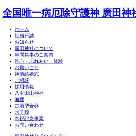
全国唯一病厄除守護神 廣田神
ホーム
社務日誌
お知らせ
廣田神社について
年間祭事のご案内
洗心・ふれあい・体験
お願いごと
神前結婚式
ご相談
採用情報
八甲田山神社
海葬
古墳型合葬
水子葬
奉祝記念事業
お問い合わせ