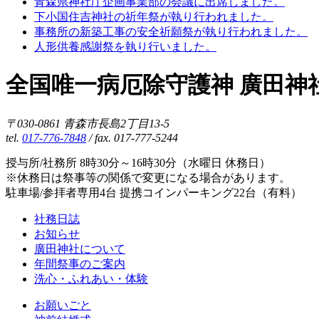
青森県神社庁企画事業部の会議に出席しました。
下小国住吉神社の祈年祭が執り行われました。
事務所の新築工事の安全祈願祭が執り行われました。
人形供養感謝祭を執り行いました。
全国唯一病厄除守護神 廣田神
〒030-0861 青森市長島2丁目13-5
tel.
017-776-7848
/ fax. 017-777-5244
授与所/社務所 8時30分～16時30分（水曜日 休務日）
※休務日は祭事等の関係で変更になる場合があります。
駐車場/参拝者専用4台 提携コインパーキング22台（有料）
社務日誌
お知らせ
廣田神社について
年間祭事のご案内
洗心・ふれあい・体験
お願いごと