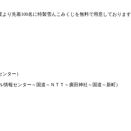
より先着100名に特製雪んこみくじを無料で用意しておりま
センター）
イクル情報センター～国道～ＮＴＴ～廣田神社～国道～新町）