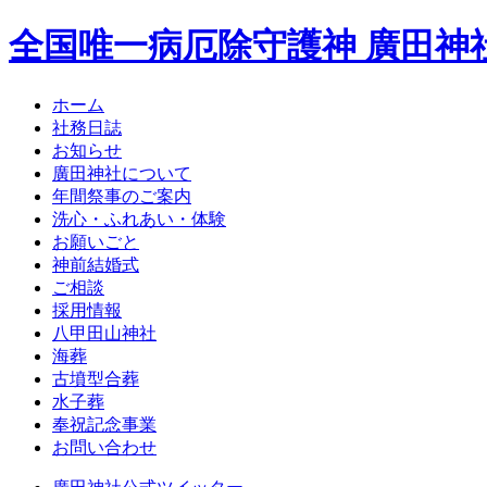
全国唯一病厄除守護神 廣田神
ホーム
社務日誌
お知らせ
廣田神社について
年間祭事のご案内
洗心・ふれあい・体験
お願いごと
神前結婚式
ご相談
採用情報
八甲田山神社
海葬
古墳型合葬
水子葬
奉祝記念事業
お問い合わせ