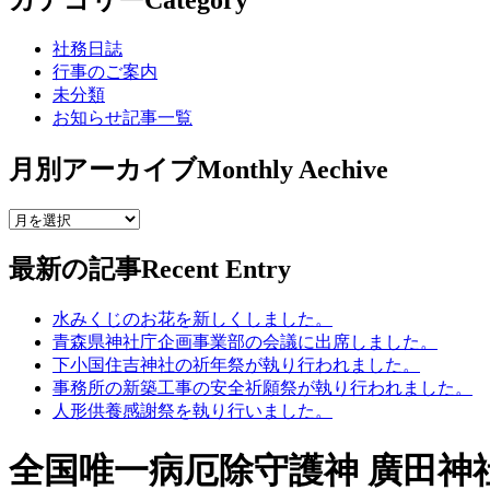
社務日誌
行事のご案内
未分類
お知らせ記事一覧
月別アーカイブ
Monthly Aechive
最新の記事
Recent Entry
水みくじのお花を新しくしました。
青森県神社庁企画事業部の会議に出席しました。
下小国住吉神社の祈年祭が執り行われました。
事務所の新築工事の安全祈願祭が執り行われました。
人形供養感謝祭を執り行いました。
全国唯一病厄除守護神 廣田神