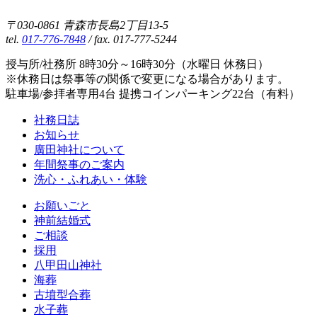
〒030-0861 青森市長島2丁目13-5
tel.
017-776-7848
/ fax. 017-777-5244
授与所/社務所 8時30分～16時30分（水曜日 休務日）
※休務日は祭事等の関係で変更になる場合があります。
駐車場/参拝者専用4台 提携コインパーキング22台（有料）
社務日誌
お知らせ
廣田神社について
年間祭事のご案内
洗心・ふれあい・体験
お願いごと
神前結婚式
ご相談
採用
八甲田山神社
海葬
古墳型合葬
水子葬