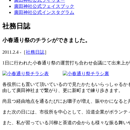
廣田神社公式ツイッター
廣田神社公式フェイスブック
廣田神社公式インスタグラム
社務日誌
小春通り祭のチラシができました。
2011.2.4 -［
社務日誌
］
1日に行われた小春通り祭の運営打ち合わせ会議にて出来上
各役所にも置いて頂いているので見たかたもいらっしゃるか
由して廣田神社まで繋がり、更に新町まで練り歩きます。
尚且つ経由地点を通るたびにお囃子が増え、賑やかになると
また次の日には、市役所を中心として、沿道企業がボランテ
また、私が習っている川柳と茶道の会からも様々な振る舞い