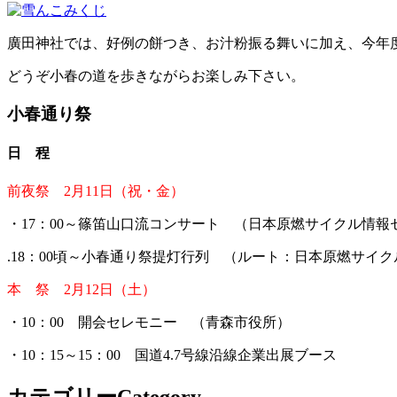
廣田神社では、好例の餅つき、お汁粉振る舞いに加え、今年度
どうぞ小春の道を歩きながらお楽しみ下さい。
小春通り祭
日 程
前夜祭 2月11日（祝・金）
・17：00～篠笛山口流コンサート （日本原燃サイクル情報
.18：00頃～小春通り祭提灯行列 （ルート：日本原燃サ
本 祭 2月12日（土）
・10：00 開会セレモニー （青森市役所）
・10：15～15：00 国道4.7号線沿線企業出展ブース
カテゴリー
Category