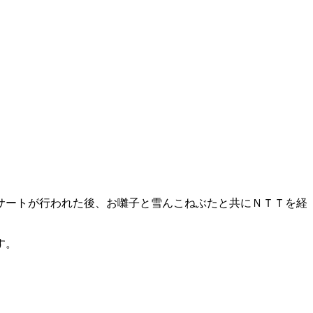
サートが行われた後、お囃子と雪んこねぶたと共にＮＴＴを経
す。