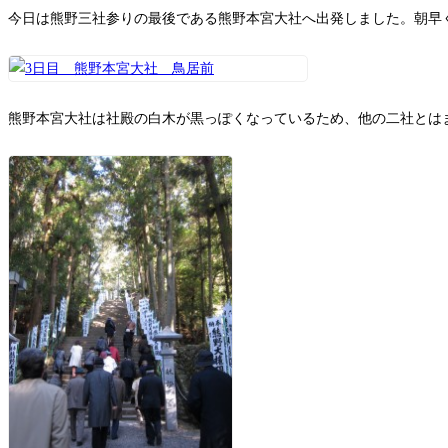
今日は熊野三社参りの最後である熊野本宮大社へ出発しました。朝早
熊野本宮大社は社殿の白木が黒っぽくなっているため、他の二社とは