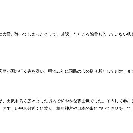
に大雪が降ってしまったそうで、確認したところ除雪も入っていない状
天皇が国の行く先を憂い、明治23年に国民の心の拠り所として創建しま
が、天気も良く広々とした境内で和やかな雰囲気でした。そうして参拝
、お忙しい中30分近くに渡り、橿原神宮や日本の事についてお話をして