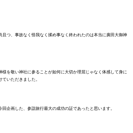
尚且つ、事故なく怪我なく揉め事なく終われたのは本当に廣田大御神
神様を敬い神社に参ることが如何に大切か理屈じゃなく体感して身に
けていただきました。
今回企画した、参詣旅行最大の成功の証であったと思います。