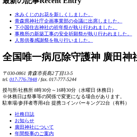
最新の記事
Recent Entry
水みくじのお花を新しくしました。
青森県神社庁企画事業部の会議に出席しました。
下小国住吉神社の祈年祭が執り行われました。
事務所の新築工事の安全祈願祭が執り行われました。
人形供養感謝祭を執り行いました。
全国唯一病厄除守護神 廣田神
〒030-0861 青森市長島2丁目13-5
tel.
017-776-7848
/ fax. 017-777-5244
授与所/社務所 8時30分～16時30分（水曜日 休務日）
※休務日は祭事等の関係で変更になる場合があります。
駐車場/参拝者専用4台 提携コインパーキング22台（有料）
社務日誌
お知らせ
廣田神社について
年間祭事のご案内