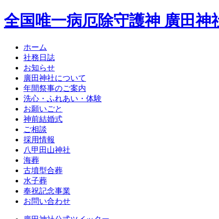
全国唯一病厄除守護神 廣田神
ホーム
社務日誌
お知らせ
廣田神社について
年間祭事のご案内
洗心・ふれあい・体験
お願いごと
神前結婚式
ご相談
採用情報
八甲田山神社
海葬
古墳型合葬
水子葬
奉祝記念事業
お問い合わせ