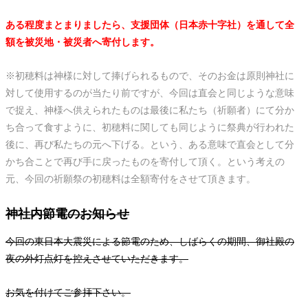
ある程度まとまりましたら、支援団体（日本赤十字社）を通して全
額を被災地・被災者へ寄付します。
※初穂料は神様に対して捧げられるもので、そのお金は原則神社に
対して使用するのが当たり前ですが、今回は直会と同じような意味
で捉え、神様へ供えられたものは最後に私たち（祈願者）にて分か
ち合って食すように、初穂料に関しても同じように祭典が行われた
後に、再び私たちの元へ下げる。という、ある意味で直会として分
かち合ことで再び手に戻ったものを寄付して頂く。という考えの
元、今回の祈願祭の初穂料は全額寄付をさせて頂きます。
神社内節電のお知らせ
今回の東日本大震災による節電のため、しばらくの期間、御社殿の
夜の外灯点灯を控えさせていただきます。
お気を付けてご参拝下さい。