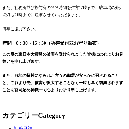
また、社務所並び授与所の開閉時間を夕方17時まで、駐車場の外灯
点灯も21時までに短縮させていただきます。
何卒ご協力下さい。
時間 8：30～16：30（祈祷受付並お守り頒布）
この度の東日本大震災の被害を受けられました皆様には心よりお見
舞いを申し上げます。
また、各地の犠牲になられた方々の御霊が安らかに召されること
と、これより先、被害が拡大することなく一時も早く復興されます
ことを宮司始め神職一同心よりお祈り申し上げます。
カテゴリー
Category
社務日誌