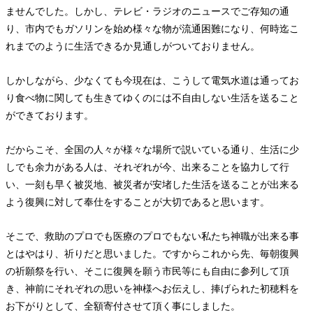
ませんでした。しかし、テレビ・ラジオのニュースでご存知の通
り、市内でもガソリンを始め様々な物が流通困難になり、何時迄こ
れまでのように生活できるか見通しがついておりません。
しかしながら、少なくても今現在は、こうして電気水道は通ってお
り食べ物に関しても生きてゆくのには不自由しない生活を送ること
ができております。
だからこそ、全国の人々が様々な場所で説いている通り、生活に少
しでも余力がある人は、それぞれが今、出来ることを協力して行
い、一刻も早く被災地、被災者が安堵した生活を送ることが出来る
よう復興に対して奉仕をすることが大切であると思います。
そこで、救助のプロでも医療のプロでもない私たち神職が出来る事
とはやはり、祈りだと思いました。ですからこれから先、毎朝復興
の祈願祭を行い、そこに復興を願う市民等にも自由に参列して頂
き、神前にそれぞれの思いを神様へお伝えし、捧げられた初穂料を
お下がりとして、全額寄付させて頂く事にしました。