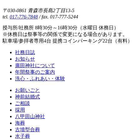
〒030-0861 青森市長島2丁目13-5
tel.
017-776-7848
/ fax. 017-777-5244
授与所/社務所 8時30分～16時30分（水曜日 休務日）
※休務日は祭事等の関係で変更になる場合があります。
駐車場/参拝者専用4台 提携コインパーキング22台（有料）
社務日誌
お知らせ
廣田神社について
年間祭事のご案内
洗心・ふれあい・体験
お願いごと
神前結婚式
ご相談
採用
八甲田山神社
海葬
古墳型合葬
水子葬