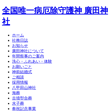
全国唯一病厄除守護神 廣田神
社
ホーム
社務日誌
お知らせ
廣田神社について
年間祭事のご案内
洗心・ふれあい・体験
お願いごと
神前結婚式
ご相談
採用情報
八甲田山神社
海葬
古墳型合葬
水子葬
奉祝記念事業