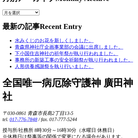
最新の記事
Recent Entry
水みくじのお花を新しくしました。
青森県神社庁企画事業部の会議に出席しました。
下小国住吉神社の祈年祭が執り行われました。
事務所の新築工事の安全祈願祭が執り行われました。
人形供養感謝祭を執り行いました。
全国唯一病厄除守護神 廣田神
社
〒030-0861 青森市長島2丁目13-5
tel.
017-776-7848
/ fax. 017-777-5244
授与所/社務所 8時30分～16時30分（水曜日 休務日）
※休務日は祭事等の関係で変更になる場合があります。