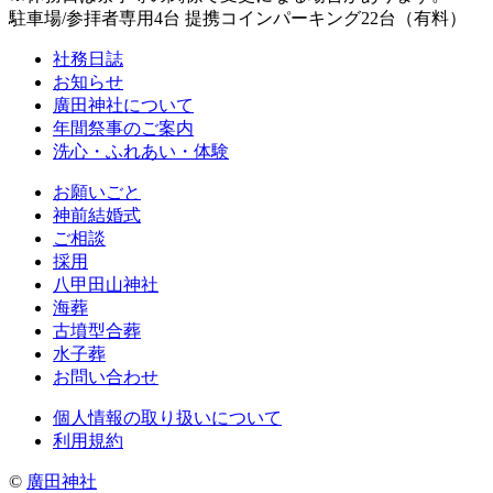
駐車場/参拝者専用4台 提携コインパーキング22台（有料）
社務日誌
お知らせ
廣田神社について
年間祭事のご案内
洗心・ふれあい・体験
お願いごと
神前結婚式
ご相談
採用
八甲田山神社
海葬
古墳型合葬
水子葬
お問い合わせ
個人情報の取り扱いについて
利用規約
©
廣田神社