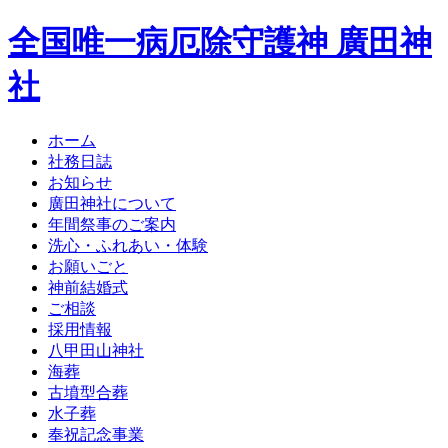
全国唯一病厄除守護神 廣田神
社
ホーム
社務日誌
お知らせ
廣田神社について
年間祭事のご案内
洗心・ふれあい・体験
お願いごと
神前結婚式
ご相談
採用情報
八甲田山神社
海葬
古墳型合葬
水子葬
奉祝記念事業