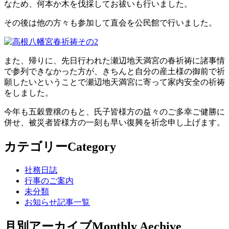
なため、何本か木を伐採してお祓いも行いました。
その後は他の方々も参加して直会を公民館で行いました。
また、帰りに、先日行われた瀬辺地天満宮の春祈祷に諸事情
で参列できなかった方が、きちんと自分の産土様の御前で祈
願したいということで瀬辺地天満宮に寄って家内安全の祈祷
をしました。
今年も五穀豊穣のもと、氏子皆様方の益々のご多幸ご健勝に
併せ、被災者皆様方の一刻も早い復興を祈念申し上げます。
カテゴリー
Category
社務日誌
行事のご案内
未分類
お知らせ記事一覧
月別アーカイブ
Monthly Aechive