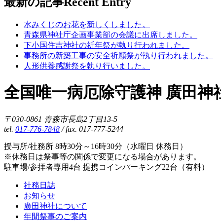
最新の記事
Recent Entry
水みくじのお花を新しくしました。
青森県神社庁企画事業部の会議に出席しました。
下小国住吉神社の祈年祭が執り行われました。
事務所の新築工事の安全祈願祭が執り行われました。
人形供養感謝祭を執り行いました。
全国唯一病厄除守護神 廣田神
〒030-0861 青森市長島2丁目13-5
tel.
017-776-7848
/ fax. 017-777-5244
授与所/社務所 8時30分～16時30分（水曜日 休務日）
※休務日は祭事等の関係で変更になる場合があります。
駐車場/参拝者専用4台 提携コインパーキング22台（有料）
社務日誌
お知らせ
廣田神社について
年間祭事のご案内