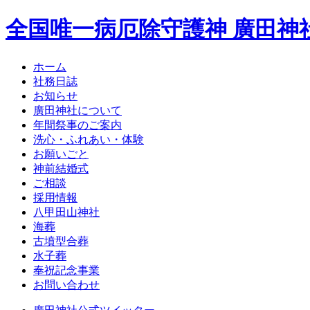
全国唯一病厄除守護神 廣田神
ホーム
社務日誌
お知らせ
廣田神社について
年間祭事のご案内
洗心・ふれあい・体験
お願いごと
神前結婚式
ご相談
採用情報
八甲田山神社
海葬
古墳型合葬
水子葬
奉祝記念事業
お問い合わせ