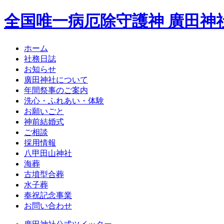
全国唯一病厄除守護神 廣田神
ホーム
社務日誌
お知らせ
廣田神社について
年間祭事のご案内
洗心・ふれあい・体験
お願いごと
神前結婚式
ご相談
採用情報
八甲田山神社
海葬
古墳型合葬
水子葬
奉祝記念事業
お問い合わせ