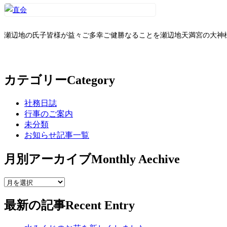
瀬辺地の氏子皆様が益々ご多幸ご健勝なることを瀬辺地天満宮の大神
カテゴリー
Category
社務日誌
行事のご案内
未分類
お知らせ記事一覧
月別アーカイブ
Monthly Aechive
最新の記事
Recent Entry