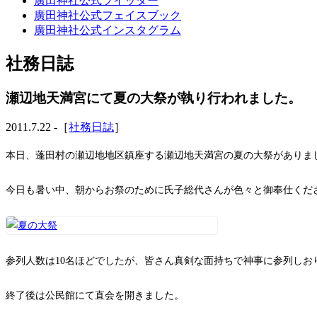
廣田神社公式ツイッター
廣田神社公式フェイスブック
廣田神社公式インスタグラム
社務日誌
瀬辺地天満宮にて夏の大祭が執り行われました。
2011.7.22 -［
社務日誌
］
本日、蓬田村の瀬辺地地区鎮座する瀬辺地天満宮の夏の大祭がありま
今日も暑い中、朝からお祭のために氏子総代さんが色々と御奉仕くだ
参列人数は10名ほどでしたが、皆さん真剣な面持ちで神事に参列しお
終了後は公民館にて直会を開きました。