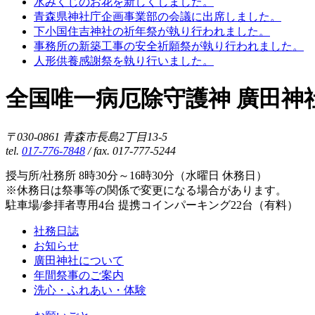
水みくじのお花を新しくしました。
青森県神社庁企画事業部の会議に出席しました。
下小国住吉神社の祈年祭が執り行われました。
事務所の新築工事の安全祈願祭が執り行われました。
人形供養感謝祭を執り行いました。
全国唯一病厄除守護神 廣田神
〒030-0861 青森市長島2丁目13-5
tel.
017-776-7848
/ fax. 017-777-5244
授与所/社務所 8時30分～16時30分（水曜日 休務日）
※休務日は祭事等の関係で変更になる場合があります。
駐車場/参拝者専用4台 提携コインパーキング22台（有料）
社務日誌
お知らせ
廣田神社について
年間祭事のご案内
洗心・ふれあい・体験