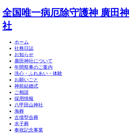
全国唯一病厄除守護神 廣田神
社
ホーム
社務日誌
お知らせ
廣田神社について
年間祭事のご案内
洗心・ふれあい・体験
お願いごと
神前結婚式
ご相談
採用情報
八甲田山神社
海葬
古墳型合葬
水子葬
奉祝記念事業