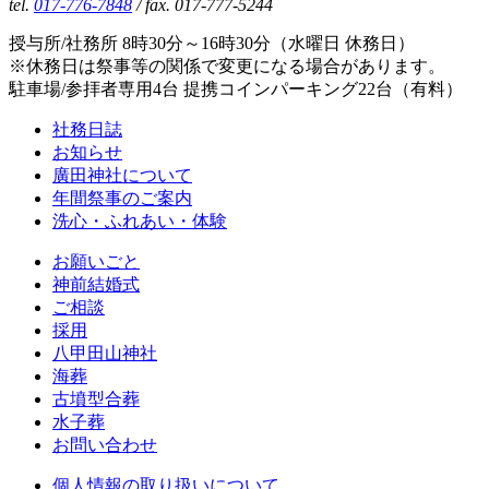
tel.
017-776-7848
/ fax. 017-777-5244
授与所/社務所 8時30分～16時30分（水曜日 休務日）
※休務日は祭事等の関係で変更になる場合があります。
駐車場/参拝者専用4台 提携コインパーキング22台（有料）
社務日誌
お知らせ
廣田神社について
年間祭事のご案内
洗心・ふれあい・体験
お願いごと
神前結婚式
ご相談
採用
八甲田山神社
海葬
古墳型合葬
水子葬
お問い合わせ
個人情報の取り扱いについて