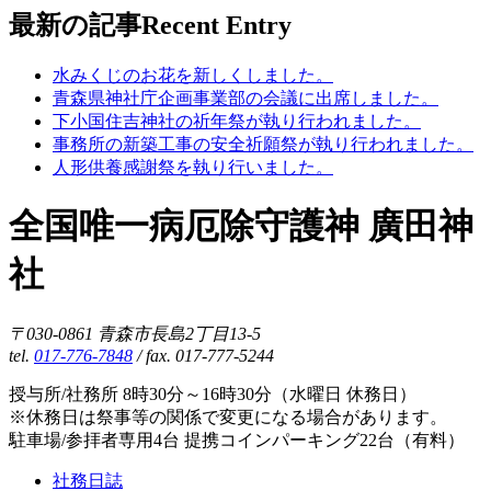
最新の記事
Recent Entry
水みくじのお花を新しくしました。
青森県神社庁企画事業部の会議に出席しました。
下小国住吉神社の祈年祭が執り行われました。
事務所の新築工事の安全祈願祭が執り行われました。
人形供養感謝祭を執り行いました。
全国唯一病厄除守護神 廣田神
社
〒030-0861 青森市長島2丁目13-5
tel.
017-776-7848
/ fax. 017-777-5244
授与所/社務所 8時30分～16時30分（水曜日 休務日）
※休務日は祭事等の関係で変更になる場合があります。
駐車場/参拝者専用4台 提携コインパーキング22台（有料）
社務日誌