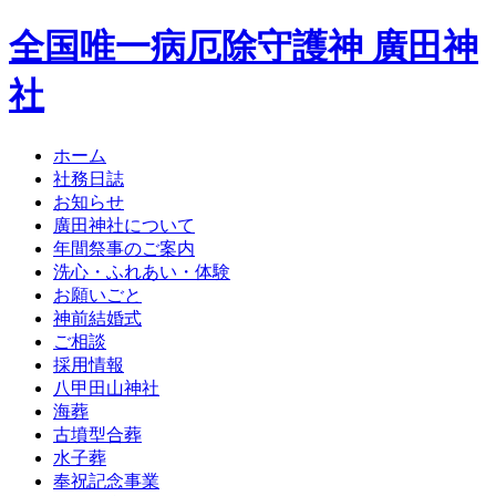
全国唯一病厄除守護神 廣田神
社
ホーム
社務日誌
お知らせ
廣田神社について
年間祭事のご案内
洗心・ふれあい・体験
お願いごと
神前結婚式
ご相談
採用情報
八甲田山神社
海葬
古墳型合葬
水子葬
奉祝記念事業