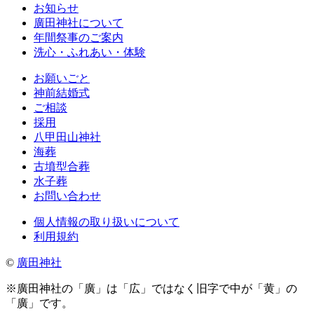
お知らせ
廣田神社について
年間祭事のご案内
洗心・ふれあい・体験
お願いごと
神前結婚式
ご相談
採用
八甲田山神社
海葬
古墳型合葬
水子葬
お問い合わせ
個人情報の取り扱いについて
利用規約
©
廣田神社
※廣田神社の「廣」は「広」ではなく旧字で中が「黄」の
「廣」です。