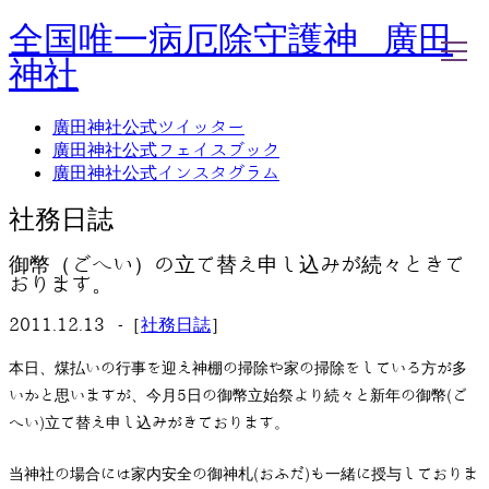
全国唯一病厄除守護神 廣田
神社
廣田神社公式ツイッター
廣田神社公式フェイスブック
ホーム
廣田神社公式インスタグラム
社務日誌
お知らせ
社務日誌
廣田神社について
年間祭事のご案内
御幣（ごへい）の立て替え申し込みが続々ときて
洗心・ふれあい・体験
おります。
お願いごと
神前結婚式
2011.12.13 -［
社務日誌
］
ご相談
採用情報
本日、煤払いの行事を迎え神棚の掃除や家の掃除をしている方が多
八甲田山神社
いかと思いますが、今月5日の御幣立始祭より続々と新年の御幣(ご
海葬
へい)立て替え申し込みがきております。
古墳型合葬
水子葬
当神社の場合には家内安全の御神札(おふだ)も一緒に授与しておりま
奉祝記念事業