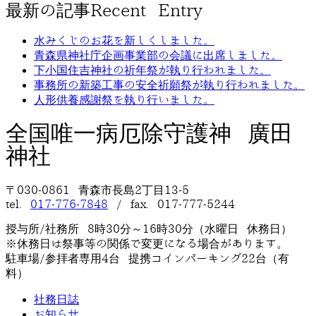
最新の記事
Recent Entry
水みくじのお花を新しくしました。
青森県神社庁企画事業部の会議に出席しました。
下小国住吉神社の祈年祭が執り行われました。
事務所の新築工事の安全祈願祭が執り行われました。
人形供養感謝祭を執り行いました。
全国唯一病厄除守護神 廣田
神社
〒030-0861 青森市長島2丁目13-5
tel.
017-776-7848
/ fax. 017-777-5244
授与所/社務所 8時30分～16時30分（水曜日 休務日）
※休務日は祭事等の関係で変更になる場合があります。
駐車場/参拝者専用4台 提携コインパーキング22台（有
料）
社務日誌
お知らせ