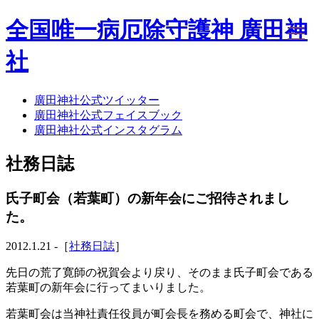
全国唯一病厄除守護神 廣田神
社
廣田神社公式ツイッター
ホーム
廣田神社公式フェイスブック
社務日誌
廣田神社公式インスタグラム
お知らせ
廣田神社について
社務日誌
年間祭事のご案内
洗心・ふれあい・体験
お願いごと
氏子町会（若葉町）の新年会にご招待されまし
神前結婚式
た。
ご相談
採用情報
2012.1.21 -［
社務日誌
］
八甲田山神社
海葬
先日の荒了寛師の祝賀会より戻り、そのまま氏子町会である
古墳型合葬
若葉町の新年会に行ってまいりました。
水子葬
奉祝記念事業
若葉町会は当神社責任役員が町会長を務める町会で、神社に