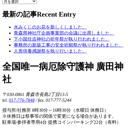
最新の記事
Recent Entry
水みくじのお花を新しくしました。
青森県神社庁企画事業部の会議に出席しました。
下小国住吉神社の祈年祭が執り行われました。
事務所の新築工事の安全祈願祭が執り行われました。
人形供養感謝祭を執り行いました。
全国唯一病厄除守護神 廣田神
社
〒030-0861 青森市長島2丁目13-5
tel.
017-776-7848
/ fax. 017-777-5244
授与所/社務所 8時30分～16時30分（水曜日 休務日）
※休務日は祭事等の関係で変更になる場合があります。
駐車場/参拝者専用4台 提携コインパーキング22台（有料）