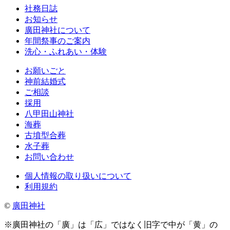
社務日誌
お知らせ
廣田神社について
年間祭事のご案内
洗心・ふれあい・体験
お願いごと
神前結婚式
ご相談
採用
八甲田山神社
海葬
古墳型合葬
水子葬
お問い合わせ
個人情報の取り扱いについて
利用規約
©
廣田神社
※廣田神社の「廣」は「広」ではなく旧字で中が「黄」の