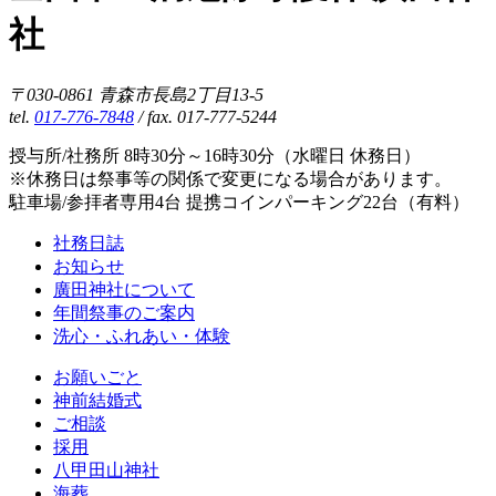
社
〒030-0861 青森市長島2丁目13-5
tel.
017-776-7848
/ fax. 017-777-5244
授与所/社務所 8時30分～16時30分（水曜日 休務日）
※休務日は祭事等の関係で変更になる場合があります。
駐車場/参拝者専用4台 提携コインパーキング22台（有料）
社務日誌
お知らせ
廣田神社について
年間祭事のご案内
洗心・ふれあい・体験
お願いごと
神前結婚式
ご相談
採用
八甲田山神社
海葬