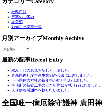
カテゴリー
Category
社務日誌
行事のご案内
未分類
お知らせ記事一覧
月別アーカイブ
Monthly Aechive
最新の記事
Recent Entry
水みくじのお花を新しくしました。
青森県神社庁企画事業部の会議に出席しました。
下小国住吉神社の祈年祭が執り行われました。
事務所の新築工事の安全祈願祭が執り行われました。
人形供養感謝祭を執り行いました。
全国唯一病厄除守護神 廣田神