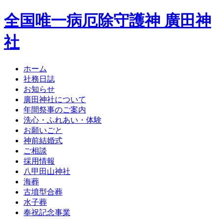
全国唯一病厄除守護神 廣田神
社
ホーム
社務日誌
お知らせ
廣田神社について
年間祭事のご案内
洗心・ふれあい・体験
お願いごと
神前結婚式
ご相談
採用情報
八甲田山神社
海葬
古墳型合葬
水子葬
奉祝記念事業