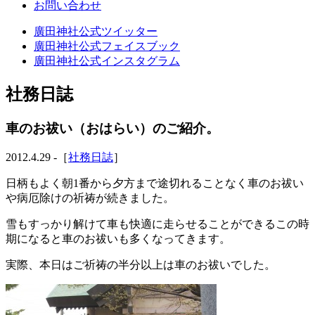
お問い合わせ
廣田神社公式ツイッター
廣田神社公式フェイスブック
廣田神社公式インスタグラム
社務日誌
車のお祓い（おはらい）のご紹介。
2012.4.29 -［
社務日誌
］
日柄もよく朝1番から夕方まで途切れることなく車のお祓い
や病厄除けの祈祷が続きました。
雪もすっかり解けて車も快適に走らせることができるこの時
期になると車のお祓いも多くなってきます。
実際、本日はご祈祷の半分以上は車のお祓いでした。