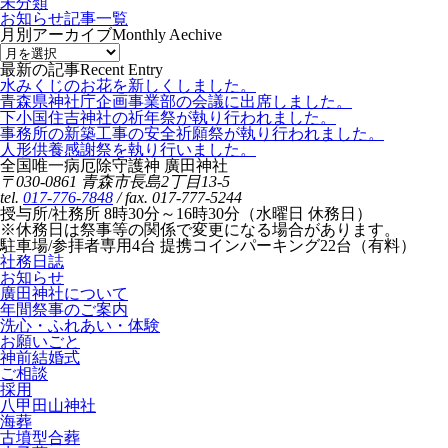
未分類
お知らせ記事一覧
月別アーカイブ
Monthly Aechive
最新の記事
Recent Entry
水みくじのお花を新しくしました。
青森県神社庁企画事業部の会議に出席しました。
下小国住吉神社の祈年祭が執り行われました。
事務所の新築工事の安全祈願祭が執り行われました。
人形供養感謝祭を執り行いました。
全国唯一病厄除守護神 廣田神社
〒030-0861 青森市長島2丁目13-5
tel.
017-776-7848
/ fax. 017-777-5244
授与所/社務所 8時30分～16時30分（水曜日 休務日）
※休務日は祭事等の関係で変更になる場合があります。
駐車場/参拝者専用4台 提携コインパーキング22台（有料）
社務日誌
お知らせ
廣田神社について
年間祭事のご案内
洗心・ふれあい・体験
お願いごと
神前結婚式
ご相談
採用
八甲田山神社
海葬
古墳型合葬