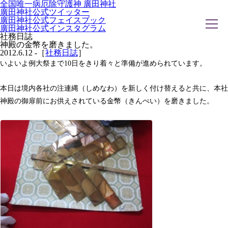
全国唯一病厄除守護神 廣田神社
廣田神社公式ツイッター
廣田神社公式フェイスブック
廣田神社公式インスタグラム
社務日誌
神殿の金幣を磨きました。
2012.6.12 -［
社務日誌
］
いよいよ例大祭まで10日をきり着々と準備が進められています。
ホーム
社務日誌
お知らせ
本日は境内各社の注連縄（しめなわ）を新しく付け替えると共に、本社
廣田神社について
年間祭事のご案内
神殿の御扉前にお供えされている金幣（きんぺい）を磨きました。
洗心・ふれあい・体験
お願いごと
神前結婚式
ご相談
採用情報
八甲田山神社
海葬
古墳型合葬
水子葬
奉祝記念事業
お問い合わせ