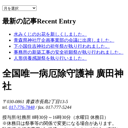
最新の記事
Recent Entry
水みくじのお花を新しくしました。
青森県神社庁企画事業部の会議に出席しました。
下小国住吉神社の祈年祭が執り行われました。
事務所の新築工事の安全祈願祭が執り行われました。
人形供養感謝祭を執り行いました。
全国唯一病厄除守護神 廣田神
社
〒030-0861 青森市長島2丁目13-5
tel.
017-776-7848
/ fax. 017-777-5244
授与所/社務所 8時30分～16時30分（水曜日 休務日）
※休務日は祭事等の関係で変更になる場合があります。