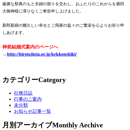
厳粛な祭典のもと夫婦の契りを交わし、おふたりのこれからを廣田
大御神様に滞りなくご奉告申し上げました。
新郎新婦の幾久しい幸せとご両家の益々のご繁栄を心よりお祈り申
しあげます。
神前結婚式案内のページへ
→
http://hirotajinja.or.jp/kekkonshiki/
カテゴリー
Category
社務日誌
行事のご案内
未分類
お知らせ記事一覧
月別アーカイブ
Monthly Aechive