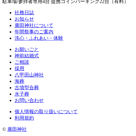
駐車場/参拝者専用4台 提携コインパーキング22台（有料）
社務日誌
お知らせ
廣田神社について
年間祭事のご案内
洗心・ふれあい・体験
お願いごと
神前結婚式
ご相談
採用
八甲田山神社
海葬
古墳型合葬
水子葬
お問い合わせ
個人情報の取り扱いについて
利用規約
©
廣田神社