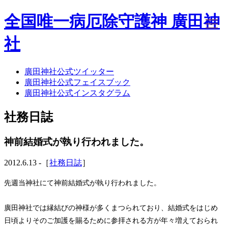
全国唯一病厄除守護神 廣田神
社
廣田神社公式ツイッター
ホーム
廣田神社公式フェイスブック
社務日誌
廣田神社公式インスタグラム
お知らせ
廣田神社について
社務日誌
年間祭事のご案内
洗心・ふれあい・体験
お願いごと
神前結婚式が執り行われました。
神前結婚式
ご相談
2012.6.13 -［
社務日誌
］
採用情報
八甲田山神社
先週当神社にて神前結婚式が執り行われました。
海葬
古墳型合葬
廣田神社では縁結びの神様が多くまつられており、結婚式をはじめ
水子葬
日頃よりそのご加護を賜るために参拝される方が年々増えておられ
奉祝記念事業