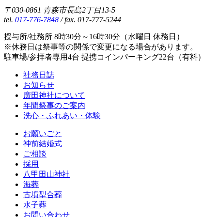
〒030-0861 青森市長島2丁目13-5
tel.
017-776-7848
/ fax. 017-777-5244
授与所/社務所 8時30分～16時30分（水曜日 休務日）
※休務日は祭事等の関係で変更になる場合があります。
駐車場/参拝者専用4台 提携コインパーキング22台（有料）
社務日誌
お知らせ
廣田神社について
年間祭事のご案内
洗心・ふれあい・体験
お願いごと
神前結婚式
ご相談
採用
八甲田山神社
海葬
古墳型合葬
水子葬
お問い合わせ