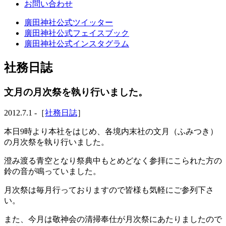
お問い合わせ
廣田神社公式ツイッター
廣田神社公式フェイスブック
廣田神社公式インスタグラム
社務日誌
文月の月次祭を執り行いました。
2012.7.1 -［
社務日誌
］
本日9時より本社をはじめ、各境内末社の文月（ふみつき）
の月次祭を執り行いました。
澄み渡る青空となり祭典中もとめどなく参拝にこられた方の
鈴の音が鳴っていました。
月次祭は毎月行っておりますので皆様も気軽にご参列下さ
い。
また、今月は敬神会の清掃奉仕が月次祭にあたりましたので