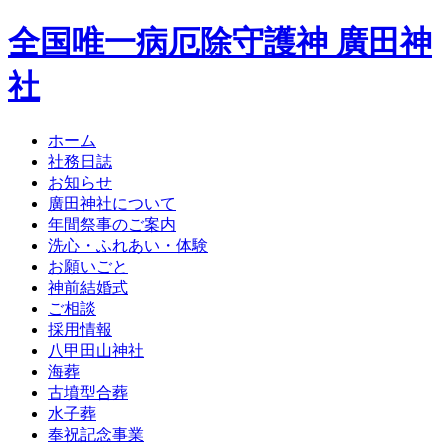
全国唯一病厄除守護神 廣田神
社
ホーム
社務日誌
お知らせ
廣田神社について
年間祭事のご案内
洗心・ふれあい・体験
お願いごと
神前結婚式
ご相談
採用情報
八甲田山神社
海葬
古墳型合葬
水子葬
奉祝記念事業