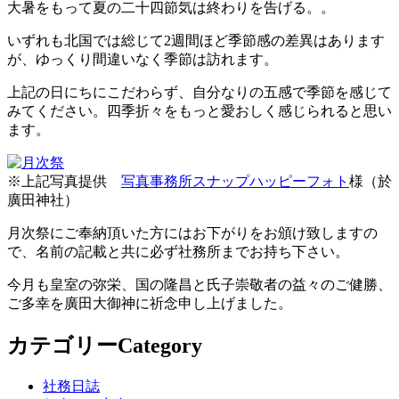
大暑をもって夏の二十四節気は終わりを告げる。。
いずれも北国では総じて2週間ほど季節感の差異はあります
が、ゆっくり間違いなく季節は訪れます。
上記の日にちにこだわらず、自分なりの五感で季節を感じて
みてください。四季折々をもっと愛おしく感じられると思い
ます。
※上記写真提供
写真事務所スナップハッピーフォト
様（於
廣田神社）
月次祭にご奉納頂いた方にはお下がりをお頒け致しますの
で、名前の記載と共に必ず社務所までお持ち下さい。
今月も皇室の弥栄、国の隆昌と氏子崇敬者の益々のご健勝、
ご多幸を廣田大御神に祈念申し上げました。
カテゴリー
Category
社務日誌