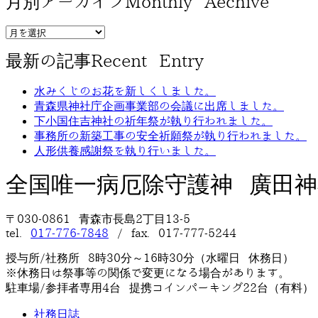
月別アーカイブ
Monthly Aechive
最新の記事
Recent Entry
水みくじのお花を新しくしました。
青森県神社庁企画事業部の会議に出席しました。
下小国住吉神社の祈年祭が執り行われました。
事務所の新築工事の安全祈願祭が執り行われました。
人形供養感謝祭を執り行いました。
全国唯一病厄除守護神 廣田神
〒030-0861 青森市長島2丁目13-5
tel.
017-776-7848
/ fax. 017-777-5244
授与所/社務所 8時30分～16時30分（水曜日 休務日）
※休務日は祭事等の関係で変更になる場合があります。
駐車場/参拝者専用4台 提携コインパーキング22台（有料）
社務日誌