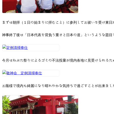
まずは朝拝（１日の始まりに拝むこと）に参列してお祓いを受け東日
神事終了後は「日本代表を背負う重さと日本の道」というような題目
今月はねぶた祭りによるゴミの不法投棄が境内各地に見受けられるた
お蔭様で境内も綺麗になり晴れやかな気持ちで過ごすことが出来まし