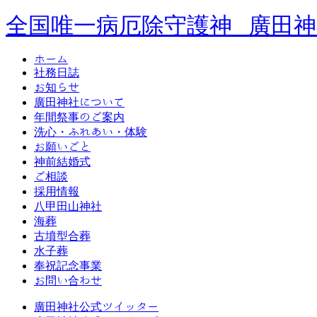
全国唯一病厄除守護神 廣田神
ホーム
社務日誌
お知らせ
廣田神社について
年間祭事のご案内
洗心・ふれあい・体験
お願いごと
神前結婚式
ご相談
採用情報
八甲田山神社
海葬
古墳型合葬
水子葬
奉祝記念事業
お問い合わせ
廣田神社公式ツイッター