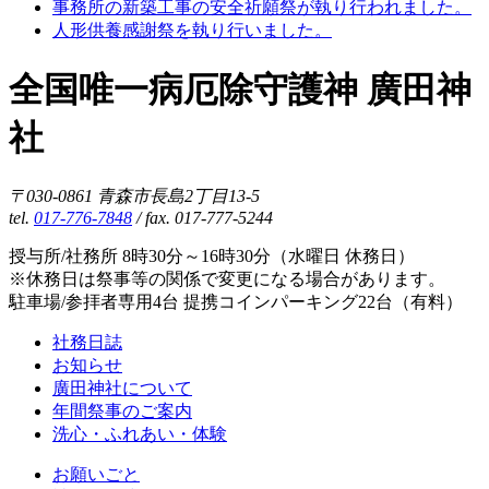
事務所の新築工事の安全祈願祭が執り行われました。
人形供養感謝祭を執り行いました。
全国唯一病厄除守護神 廣田神
社
〒030-0861 青森市長島2丁目13-5
tel.
017-776-7848
/ fax. 017-777-5244
授与所/社務所 8時30分～16時30分（水曜日 休務日）
※休務日は祭事等の関係で変更になる場合があります。
駐車場/参拝者専用4台 提携コインパーキング22台（有料）
社務日誌
お知らせ
廣田神社について
年間祭事のご案内
洗心・ふれあい・体験
お願いごと