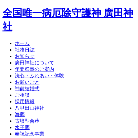
全国唯一病厄除守護神 廣田神
社
ホーム
社務日誌
お知らせ
廣田神社について
年間祭事のご案内
洗心・ふれあい・体験
お願いごと
神前結婚式
ご相談
採用情報
八甲田山神社
海葬
古墳型合葬
水子葬
奉祝記念事業