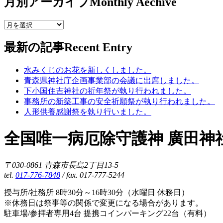
月別アーカイブ
Monthly Aechive
最新の記事
Recent Entry
水みくじのお花を新しくしました。
青森県神社庁企画事業部の会議に出席しました。
下小国住吉神社の祈年祭が執り行われました。
事務所の新築工事の安全祈願祭が執り行われました。
人形供養感謝祭を執り行いました。
全国唯一病厄除守護神 廣田神
〒030-0861 青森市長島2丁目13-5
tel.
017-776-7848
/ fax. 017-777-5244
授与所/社務所 8時30分～16時30分（水曜日 休務日）
※休務日は祭事等の関係で変更になる場合があります。
駐車場/参拝者専用4台 提携コインパーキング22台（有料）