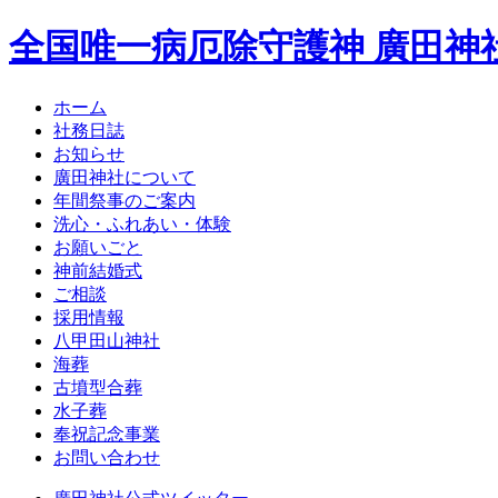
全国唯一病厄除守護神 廣田神
ホーム
社務日誌
お知らせ
廣田神社について
年間祭事のご案内
洗心・ふれあい・体験
お願いごと
神前結婚式
ご相談
採用情報
八甲田山神社
海葬
古墳型合葬
水子葬
奉祝記念事業
お問い合わせ