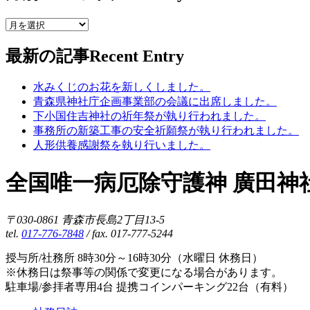
最新の記事
Recent Entry
水みくじのお花を新しくしました。
青森県神社庁企画事業部の会議に出席しました。
下小国住吉神社の祈年祭が執り行われました。
事務所の新築工事の安全祈願祭が執り行われました。
人形供養感謝祭を執り行いました。
全国唯一病厄除守護神 廣田神
〒030-0861 青森市長島2丁目13-5
tel.
017-776-7848
/ fax. 017-777-5244
授与所/社務所 8時30分～16時30分（水曜日 休務日）
※休務日は祭事等の関係で変更になる場合があります。
駐車場/参拝者専用4台 提携コインパーキング22台（有料）