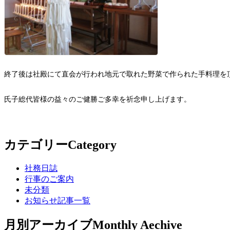
終了後は社殿にて直会が行われ地元で取れた野菜で作られた手料理を
氏子総代皆様の益々のご健勝ご多幸を祈念申し上げます。
カテゴリー
Category
社務日誌
行事のご案内
未分類
お知らせ記事一覧
月別アーカイブ
Monthly Aechive