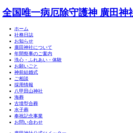
全国唯一病厄除守護神 廣田神
ホーム
社務日誌
お知らせ
廣田神社について
年間祭事のご案内
洗心・ふれあい・体験
お願いごと
神前結婚式
ご相談
採用情報
八甲田山神社
海葬
古墳型合葬
水子葬
奉祝記念事業
お問い合わせ