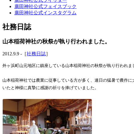
廣田神社公式ツイッター
廣田神社公式フェイスブック
廣田神社公式インスタグラム
社務日誌
山本稲荷神社の秋祭が執り行われました。
2012.9.9 -［
社務日誌
］
外ヶ浜町山元地区に鎮座している山本稲荷神社の秋祭が執り行われま
山本稲荷神社では農業に従事している方が多く、連日の猛暑で農作に
いたと神様に真摯に感謝の祈りを捧げていました。