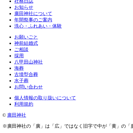
社務日誌
お知らせ
廣田神社について
年間祭事のご案内
洗心・ふれあい・体験
お願いごと
神前結婚式
ご相談
採用
八甲田山神社
海葬
古墳型合葬
水子葬
お問い合わせ
個人情報の取り扱いについて
利用規約
©
廣田神社
※廣田神社の「廣」は「広」ではなく旧字で中が「黄」の「