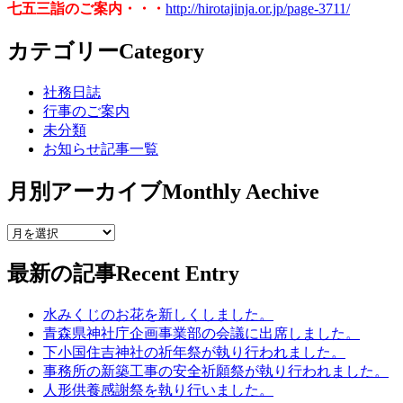
七五三詣
のご案内・・・
http://hirotajinja.or.jp/page-3711/
カテゴリー
Category
社務日誌
行事のご案内
未分類
お知らせ記事一覧
月別アーカイブ
Monthly Aechive
最新の記事
Recent Entry
水みくじのお花を新しくしました。
青森県神社庁企画事業部の会議に出席しました。
下小国住吉神社の祈年祭が執り行われました。
事務所の新築工事の安全祈願祭が執り行われました。
人形供養感謝祭を執り行いました。