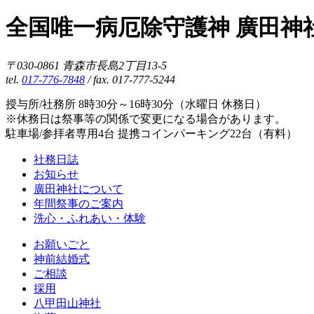
全国唯一病厄除守護神 廣田神
〒030-0861 青森市長島2丁目13-5
tel.
017-776-7848
/ fax. 017-777-5244
授与所/社務所 8時30分～16時30分（水曜日 休務日）
※休務日は祭事等の関係で変更になる場合があります。
駐車場/参拝者専用4台 提携コインパーキング22台（有料）
社務日誌
お知らせ
廣田神社について
年間祭事のご案内
洗心・ふれあい・体験
お願いごと
神前結婚式
ご相談
採用
八甲田山神社