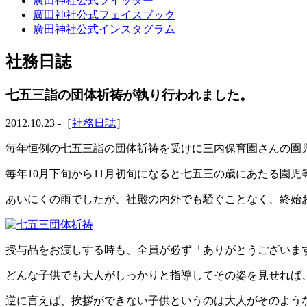
廣田神社公式ツイッター
廣田神社公式フェイスブック
廣田神社公式インスタグラム
社務日誌
七五三詣の団体祈祷が執り行われました。
2012.10.23 -［
社務日誌
］
毎年恒例の七五三詣の団体祈祷を受けに三内保育園さんの園
毎年10月下旬から11月初旬になると七五三の歳にあたる園
あいにくの雨でしたが、社殿の内外でも騒ぐことなく、終始
授与品をお渡しする時も、全員が必ず「ありがとうございま
どんな子供でも大人がしっかりと指導してその姿を見せれば
逆に言えば、挨拶ができない子供というのは大人がそのよう