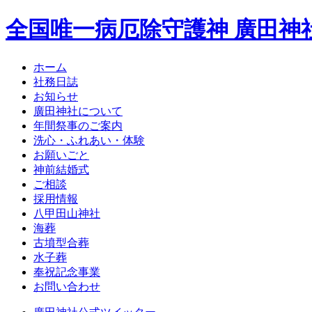
全国唯一病厄除守護神 廣田神
ホーム
社務日誌
お知らせ
廣田神社について
年間祭事のご案内
洗心・ふれあい・体験
お願いごと
神前結婚式
ご相談
採用情報
八甲田山神社
海葬
古墳型合葬
水子葬
奉祝記念事業
お問い合わせ