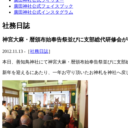
廣田神社公式ツイッター
廣田神社公式フェイスブック
廣田神社公式インスタグラム
社務日誌
神宮大麻・暦頒布始奉告祭並びに支部総代研修会が
2012.11.13 -［
社務日誌
］
本日、善知鳥神社にて神宮大麻・暦頒布始奉告祭並びに支部
新年を迎えるにあたり、一年お守り頂いたお神札を神社へ戻