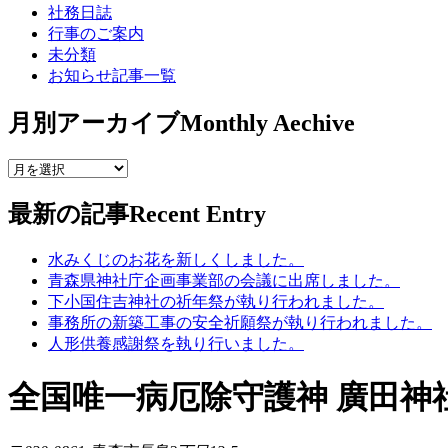
社務日誌
行事のご案内
未分類
お知らせ記事一覧
月別アーカイブ
Monthly Aechive
最新の記事
Recent Entry
水みくじのお花を新しくしました。
青森県神社庁企画事業部の会議に出席しました。
下小国住吉神社の祈年祭が執り行われました。
事務所の新築工事の安全祈願祭が執り行われました。
人形供養感謝祭を執り行いました。
全国唯一病厄除守護神 廣田神