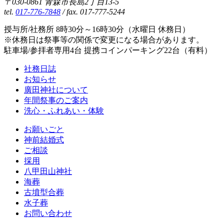
〒030-0861 青森市長島2丁目13-5
tel.
017-776-7848
/ fax. 017-777-5244
授与所/社務所 8時30分～16時30分（水曜日 休務日）
※休務日は祭事等の関係で変更になる場合があります。
駐車場/参拝者専用4台 提携コインパーキング22台（有料）
社務日誌
お知らせ
廣田神社について
年間祭事のご案内
洗心・ふれあい・体験
お願いごと
神前結婚式
ご相談
採用
八甲田山神社
海葬
古墳型合葬
水子葬
お問い合わせ