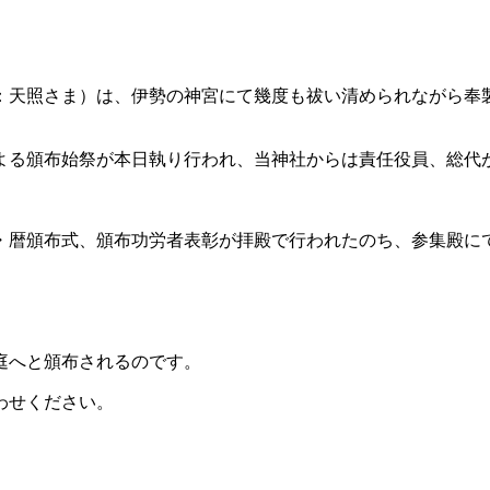
：天照さま）は、伊勢の神宮にて幾度も祓い清められながら奉
よる頒布始祭が本日執り行われ、当神社からは責任役員、総代
・暦頒布式、頒布功労者表彰が拝殿で行われたのち、参集殿に
庭へと頒布されるのです。
わせください。