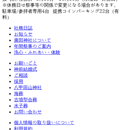
※休務日は祭事等の関係で変更になる場合があります。
駐車場/参拝者専用4台 提携コインパーキング22台（有
料）
社務日誌
お知らせ
廣田神社について
年間祭事のご案内
洗心・ふれあい・体験
お願いごと
神前結婚式
ご相談
採用
八甲田山神社
海葬
古墳型合葬
水子葬
お問い合わせ
個人情報の取り扱いについて
利用規約