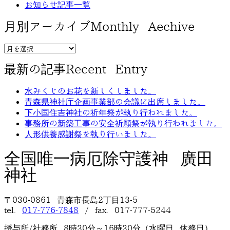
お知らせ記事一覧
月別アーカイブ
Monthly Aechive
最新の記事
Recent Entry
水みくじのお花を新しくしました。
青森県神社庁企画事業部の会議に出席しました。
下小国住吉神社の祈年祭が執り行われました。
事務所の新築工事の安全祈願祭が執り行われました。
人形供養感謝祭を執り行いました。
全国唯一病厄除守護神 廣田
神社
〒030-0861 青森市長島2丁目13-5
tel.
017-776-7848
/ fax. 017-777-5244
授与所/社務所 8時30分～16時30分（水曜日 休務日）