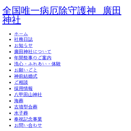
全国唯一病厄除守護神 廣田
神社
ホーム
社務日誌
お知らせ
廣田神社について
年間祭事のご案内
洗心・ふれあい・体験
お願いごと
神前結婚式
ご相談
採用情報
八甲田山神社
海葬
古墳型合葬
水子葬
奉祝記念事業
お問い合わせ