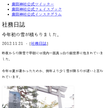
廣田神社公式ツイッター
廣田神社公式フェイスブック
廣田神社公式インスタグラム
社務日誌
今年初の雪が積もりました。
2012.11.21 -［
社務日誌
］
昨夜からの降雪で早朝には境内一面真っ白の銀世界に包まれていま
した。
今年は夏が暑かったためか、例年より少し雪が降るのが遅いと言わ
れています。