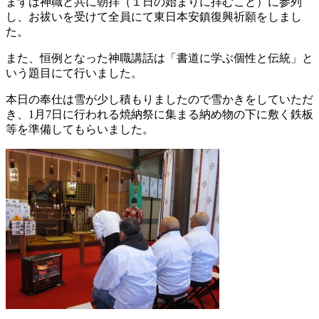
まずは神職と共に朝拝（１日の始まりに拝むこと）に参列
し、お祓いを受けて全員にて東日本安鎮復興祈願をしまし
た。
また、恒例となった神職講話は「書道に学ぶ個性と伝統」と
いう題目にて行いました。
本日の奉仕は雪が少し積もりましたので雪かきをしていただ
き、1月7日に行われる焼納祭に集まる納め物の下に敷く鉄板
等を準備してもらいました。