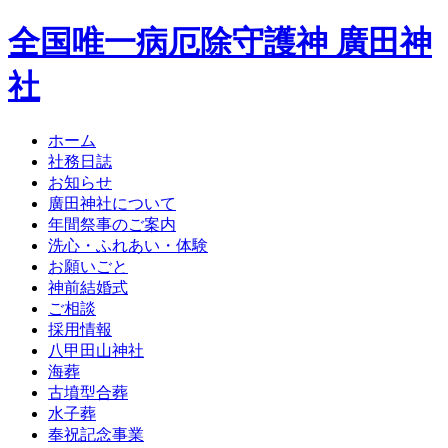
全国唯一病厄除守護神 廣田神
社
ホーム
社務日誌
お知らせ
廣田神社について
年間祭事のご案内
洗心・ふれあい・体験
お願いごと
神前結婚式
ご相談
採用情報
八甲田山神社
海葬
古墳型合葬
水子葬
奉祝記念事業