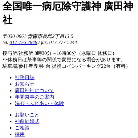
全国唯一病厄除守護神 廣田神
社
〒030-0861 青森市長島2丁目13-5
tel.
017-776-7848
/ fax. 017-777-5244
授与所/社務所 8時30分～16時30分（水曜日 休務日）
※休務日は祭事等の関係で変更になる場合があります。
駐車場/参拝者専用4台 提携コインパーキング22台（有料）
社務日誌
お知らせ
廣田神社について
年間祭事のご案内
洗心・ふれあい・体験
お願いごと
神前結婚式
ご相談
採用