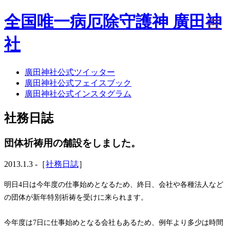
全国唯一病厄除守護神 廣田神
社
廣田神社公式ツイッター
ホーム
廣田神社公式フェイスブック
社務日誌
廣田神社公式インスタグラム
お知らせ
廣田神社について
社務日誌
年間祭事のご案内
洗心・ふれあい・体験
お願いごと
団体祈祷用の舗設をしました。
神前結婚式
ご相談
2013.1.3 -［
社務日誌
］
採用情報
八甲田山神社
明日4日は今年度の仕事始めとなるため、終日、会社や各種法人など
海葬
の団体が新年特別祈祷を受けに来られます。
古墳型合葬
水子葬
今年度は7日に仕事始めとなる会社もあるため、例年より多少は時間
奉祝記念事業