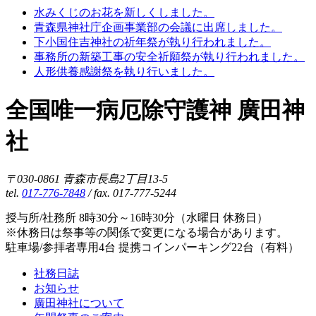
水みくじのお花を新しくしました。
青森県神社庁企画事業部の会議に出席しました。
下小国住吉神社の祈年祭が執り行われました。
事務所の新築工事の安全祈願祭が執り行われました。
人形供養感謝祭を執り行いました。
全国唯一病厄除守護神 廣田神
社
〒030-0861 青森市長島2丁目13-5
tel.
017-776-7848
/ fax. 017-777-5244
授与所/社務所 8時30分～16時30分（水曜日 休務日）
※休務日は祭事等の関係で変更になる場合があります。
駐車場/参拝者専用4台 提携コインパーキング22台（有料）
社務日誌
お知らせ
廣田神社について