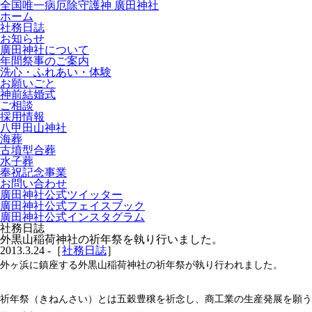
全国唯一病厄除守護神 廣田神社
ホーム
社務日誌
お知らせ
廣田神社について
年間祭事のご案内
洗心・ふれあい・体験
お願いごと
神前結婚式
ご相談
採用情報
八甲田山神社
海葬
古墳型合葬
水子葬
奉祝記念事業
お問い合わせ
廣田神社公式ツイッター
廣田神社公式フェイスブック
廣田神社公式インスタグラム
社務日誌
外黒山稲荷神社の祈年祭を執り行いました。
2013.3.24 -［
社務日誌
］
外ヶ浜に鎮座する外黒山稲荷神社の祈年祭が執り行われました。
祈年祭（きねんさい）とは五穀豊穣を祈念し、商工業の生産発展を願う