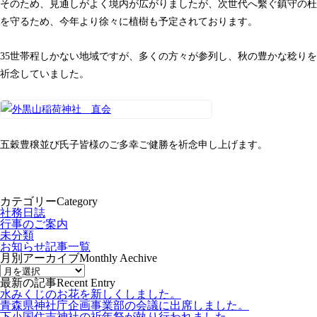
そのため、見通しがよく境内が広がりましたが、次世代へ繫ぐ鎮守の杜
を守るため、今年より徐々に植樹も予定されております。
35世帯程しかない地域ですが、多くの方々が参列し、秋の豊かな稔りを
祈念していました。
五穀豊穣並び氏子皆様のご多幸ご健勝を祈念申し上げます。
カテゴリー
Category
社務日誌
行事のご案内
未分類
お知らせ記事一覧
月別アーカイブ
Monthly Aechive
最新の記事
Recent Entry
水みくじのお花を新しくしました。
青森県神社庁企画事業部の会議に出席しました。
下小国住吉神社の祈年祭が執り行われました。