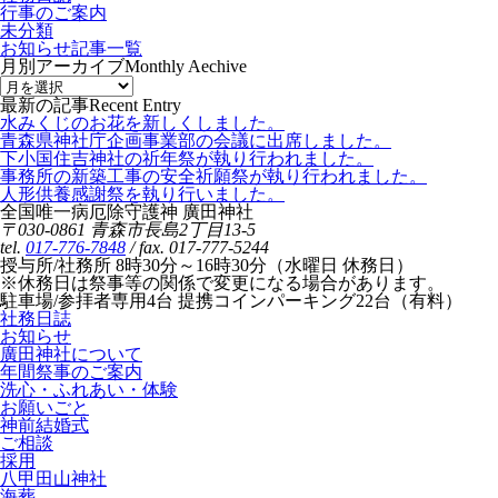
行事のご案内
未分類
お知らせ記事一覧
月別アーカイブ
Monthly Aechive
最新の記事
Recent Entry
水みくじのお花を新しくしました。
青森県神社庁企画事業部の会議に出席しました。
下小国住吉神社の祈年祭が執り行われました。
事務所の新築工事の安全祈願祭が執り行われました。
人形供養感謝祭を執り行いました。
全国唯一病厄除守護神 廣田神社
〒030-0861 青森市長島2丁目13-5
tel.
017-776-7848
/ fax. 017-777-5244
授与所/社務所 8時30分～16時30分（水曜日 休務日）
※休務日は祭事等の関係で変更になる場合があります。
駐車場/参拝者専用4台 提携コインパーキング22台（有料）
社務日誌
お知らせ
廣田神社について
年間祭事のご案内
洗心・ふれあい・体験
お願いごと
神前結婚式
ご相談
採用
八甲田山神社
海葬