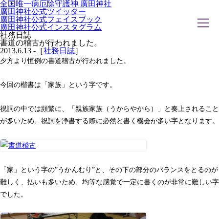
全国唯一病厄除守護神 廣田神社
廣田神社公式ツイッター
廣田神社公式フェイスブック
廣田神社公式インスタグラム
社務日誌
書道の稽古が行われました。
2013.6.13 -［
社務日誌
］
夕方より恒例の書道稽古が行われました。
ホーム
社務日誌
お知らせ
今回の楷書は「家族」という字です。
廣田神社について
年間祭事のご案内
洗心・ふれあい・体験
祝詞の中では頻繁に、「親族家族（うからやから）」と奏上されること
お願いごと
神前結婚式
が多いため、祝詞を浄書する際に必然と書く機会が多い字となります。
ご相談
採用情報
八甲田山神社
海葬
古墳型合葬
水子葬
「家」という字の”うかんむり”と、その下の部分のバランスをとるのが
奉祝記念事業
お問い合わせ
難しく、払いも多いため、均等な感覚で一定に書くのが非常に難しい字
でした。