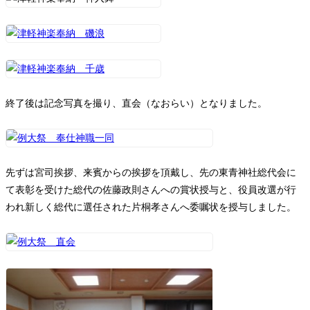
終了後は記念写真を撮り、直会（なおらい）となりました。
先ずは宮司挨拶、来賓からの挨拶を頂戴し、先の東青神社総代会に
て表彰を受けた総代の佐藤政則さんへの賞状授与と、役員改選が行
われ新しく総代に選任された片桐孝さんへ委嘱状を授与しました。