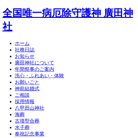
全国唯一病厄除守護神 廣田神
社
ホーム
社務日誌
お知らせ
廣田神社について
年間祭事のご案内
洗心・ふれあい・体験
お願いごと
神前結婚式
ご相談
採用情報
八甲田山神社
海葬
古墳型合葬
水子葬
奉祝記念事業