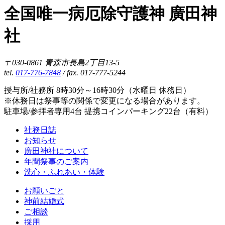
全国唯一病厄除守護神 廣田神
社
〒030-0861 青森市長島2丁目13-5
tel.
017-776-7848
/ fax. 017-777-5244
授与所/社務所 8時30分～16時30分（水曜日 休務日）
※休務日は祭事等の関係で変更になる場合があります。
駐車場/参拝者専用4台 提携コインパーキング22台（有料）
社務日誌
お知らせ
廣田神社について
年間祭事のご案内
洗心・ふれあい・体験
お願いごと
神前結婚式
ご相談
採用