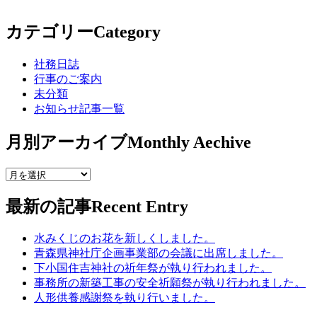
カテゴリー
Category
社務日誌
行事のご案内
未分類
お知らせ記事一覧
月別アーカイブ
Monthly Aechive
最新の記事
Recent Entry
水みくじのお花を新しくしました。
青森県神社庁企画事業部の会議に出席しました。
下小国住吉神社の祈年祭が執り行われました。
事務所の新築工事の安全祈願祭が執り行われました。
人形供養感謝祭を執り行いました。