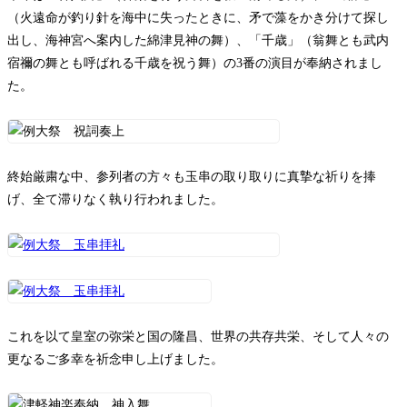
（火遠命が釣り針を海中に失ったときに、矛で藻をかき分けて探し
出し、海神宮へ案内した綿津見神の舞）、「千歳」（翁舞とも武内
宿禰の舞とも呼ばれる千歳を祝う舞）の3番の演目が奉納されまし
た。
終始厳粛な中、参列者の方々も玉串の取り取りに真摯な祈りを捧
げ、全て滞りなく執り行われました。
これを以て皇室の弥栄と国の隆昌、世界の共存共栄、そして人々の
更なるご多幸を祈念申し上げました。