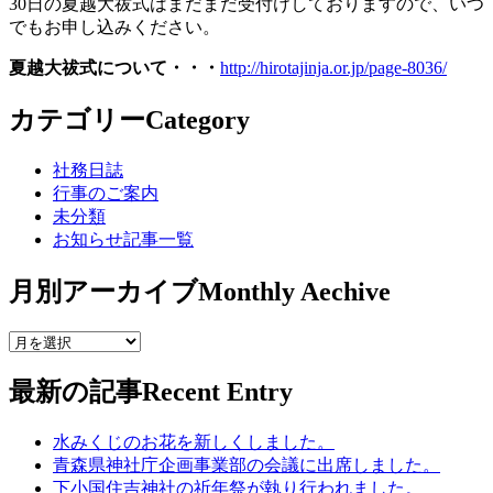
30日の夏越大祓式はまだまだ受付けしておりますので、いつ
でもお申し込みください。
夏越大祓式について・・・
http://hirotajinja.or.jp/page-8036/
カテゴリー
Category
社務日誌
行事のご案内
未分類
お知らせ記事一覧
月別アーカイブ
Monthly Aechive
最新の記事
Recent Entry
水みくじのお花を新しくしました。
青森県神社庁企画事業部の会議に出席しました。
下小国住吉神社の祈年祭が執り行われました。