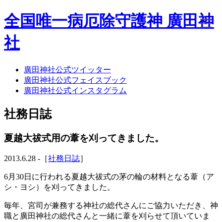
全国唯一病厄除守護神 廣田神
社
廣田神社公式ツイッター
ホーム
廣田神社公式フェイスブック
社務日誌
廣田神社公式インスタグラム
お知らせ
廣田神社について
社務日誌
年間祭事のご案内
洗心・ふれあい・体験
お願いごと
夏越大祓式用の葦を刈ってきました。
神前結婚式
ご相談
2013.6.28 -［
社務日誌
］
採用情報
八甲田山神社
6月30日に行われる夏越大祓式の茅の輪の材料となる葦（ア
海葬
シ・ヨシ）を刈ってきました。
古墳型合葬
毎年、宮司が兼務する神社の総代さんにご協力いただき、神
水子葬
職と廣田神社の総代さんと一緒に葦を刈らせて頂いていま
奉祝記念事業