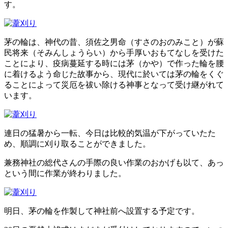
す。
お問い合わせ
茅の輪は、神代の昔、須佐之男命（すさのおのみこと）が蘇
民将来（そみんしょうらい）から手厚いおもてなしを受けた
ことにより、疫病蔓延する時には茅（かや）で作った輪を腰
に着けるよう命じた故事から、現代に於いては茅の輪をくぐ
ることによって災厄を祓い除ける神事となって受け継がれて
います。
連日の猛暑から一転、今日は比較的気温が下がっていたた
め、順調に刈り取ることができました。
兼務神社の総代さんの手際の良い作業のおかげも以て、あっ
という間に作業が終わりました。
明日、茅の輪を作製して神社前へ設置する予定です。