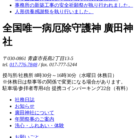
事務所の新築工事の安全祈願祭が執り行われました。
人形供養感謝祭を執り行いました。
全国唯一病厄除守護神 廣田神
社
〒030-0861 青森市長島2丁目13-5
tel.
017-776-7848
/ fax. 017-777-5244
授与所/社務所 8時30分～16時30分（水曜日 休務日）
※休務日は祭事等の関係で変更になる場合があります。
駐車場/参拝者専用4台 提携コインパーキング22台（有料）
社務日誌
お知らせ
廣田神社について
年間祭事のご案内
洗心・ふれあい・体験
お願いごと