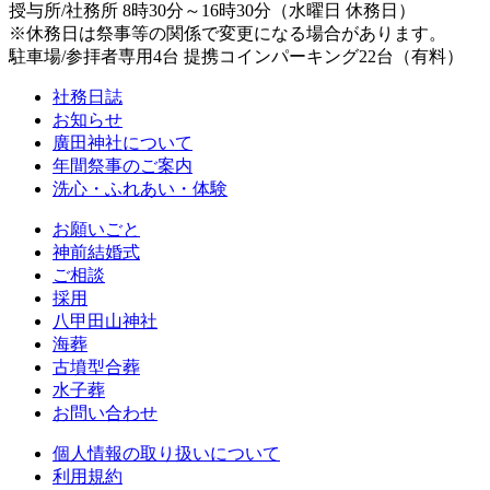
授与所/社務所 8時30分～16時30分（水曜日 休務日）
※休務日は祭事等の関係で変更になる場合があります。
駐車場/参拝者専用4台 提携コインパーキング22台（有料）
社務日誌
お知らせ
廣田神社について
年間祭事のご案内
洗心・ふれあい・体験
お願いごと
神前結婚式
ご相談
採用
八甲田山神社
海葬
古墳型合葬
水子葬
お問い合わせ
個人情報の取り扱いについて
利用規約