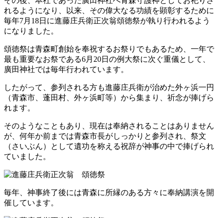
その後、本社であった廣田神社へ青森守護神としてお祀りさ
れるようになり、以来、その偉大なる功績を顕彰するために
毎年7月18日に進藤庄兵衛正次翁頌徳祭が執り行われるよう
になりました。
頌徳祭は青森町創始を奉祝するお祭りでもあるため、一年で
最も重要なお祭である6月20日の例大祭に次ぐ重儀として、
廣田神社では毎年行われています。
したがって、参列される方も進藤庄兵衛が治めた外ヶ浜一円
（青森市、蓬田村、外ヶ浜町等）から集まり、祈念が捧げら
れます。
そのようなこともあり、現在は奉納されることはありません
が、何年か前までは青森市長がしっかりと参列され、祭文
（さいぶん）として遺功を称える祝辞が神事の中で捧げられ
ていました。
毎年、神事終了後には青森に所縁のある方々に奉納講演を開
催しています。