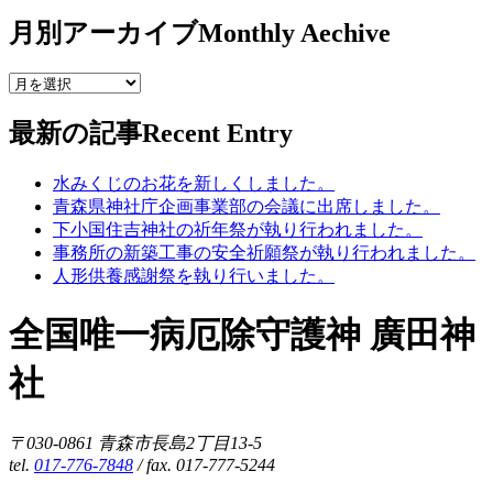
月別アーカイブ
Monthly Aechive
最新の記事
Recent Entry
水みくじのお花を新しくしました。
青森県神社庁企画事業部の会議に出席しました。
下小国住吉神社の祈年祭が執り行われました。
事務所の新築工事の安全祈願祭が執り行われました。
人形供養感謝祭を執り行いました。
全国唯一病厄除守護神 廣田神
社
〒030-0861 青森市長島2丁目13-5
tel.
017-776-7848
/ fax. 017-777-5244