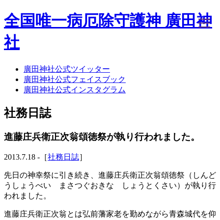
全国唯一病厄除守護神 廣田神
社
廣田神社公式ツイッター
ホーム
廣田神社公式フェイスブック
社務日誌
廣田神社公式インスタグラム
お知らせ
廣田神社について
社務日誌
年間祭事のご案内
洗心・ふれあい・体験
お願いごと
進藤庄兵衛正次翁頌徳祭が執り行われました。
神前結婚式
ご相談
2013.7.18 -［
社務日誌
］
採用情報
八甲田山神社
先日の神幸祭に引き続き、進藤庄兵衛正次翁頌徳祭（しんど
海葬
うしょうべい まさつぐおきな しょうとくさい）が執り行
古墳型合葬
われました。
水子葬
進藤庄兵衛正次翁とは弘前藩家老を勤めながら青森城代を仰
奉祝記念事業