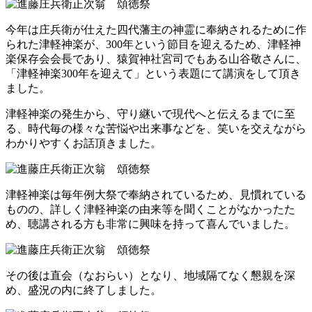
今年は庄兵衛が仕えた四代藩主の神霊に奉納されるために作
られた津軽神楽が、300年という節目を迎えるため、津軽神
楽保存会会長であり、猿賀神社宮司でもある山谷敬さんに、
「津軽神楽300年を迎えて」という表題にて講演をして頂き
ました。
津軽神楽の発生から、守り継いで現代へと伝えるまでに至
る、時代毎の様々な苦悩や出来事などを、笑いを交えながら
わかりやすくお話頂きました。
津軽神楽は毎年例大祭で奉納されているため、見慣れている
ものの、詳しく津軽神楽の由来等を聞くことがなかったた
め、聴講される方も非常に興味を持って喜んでいました。
その後は直会（なおらい）となり、地域隔てなく懇親を深
め、盛況の内に終了しました。