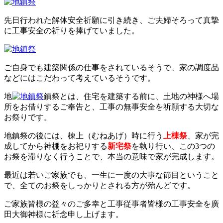
お問い合わせ
先日行われた解体安全祈願に引き続き、ご夫婦そろって真摯
に工事安全の祈りを捧げていました。
ご自身でも建築関係の仕事をされているそうで、家の調度品
などにはこだわって考えているそうです。
地
鎮祭とは、住宅を建築する前に、土地の神様へ場
所をお借りするご奉告と、工事の無事安全を祈願する大切な
お祭りです。
地鎮祭の後には、棟上（むねあげ）時に行う
上棟祭
、家が完
成してから神棚をお祀りする
新宅祭
を執り行い、この3つの
お祭を滞りなく行うことで、本当の意味で家が完成します。
最近は若いご家族でも、一生に一度の大事な節目ということ
で、全てのお祭をしっかりとされる方が殆んどです。
ご家族皆様の益々のご多幸と工事従事者皆様の工事安全を廣
田大御神様に祈念申し上げます。