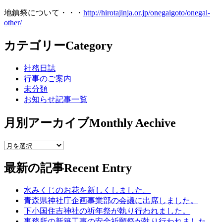
地鎮祭について・・・
http://hirotajinja.or.jp/onegaigoto/onegai-
other/
カテゴリー
Category
社務日誌
行事のご案内
未分類
お知らせ記事一覧
月別アーカイブ
Monthly Aechive
最新の記事
Recent Entry
水みくじのお花を新しくしました。
青森県神社庁企画事業部の会議に出席しました。
下小国住吉神社の祈年祭が執り行われました。
事務所の新築工事の安全祈願祭が執り行われました。