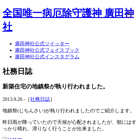
全国唯一病厄除守護神 廣田神
社
廣田神社公式ツイッター
ホーム
廣田神社公式フェイスブック
社務日誌
廣田神社公式インスタグラム
お知らせ
廣田神社について
社務日誌
年間祭事のご案内
洗心・ふれあい・体験
お願いごと
新築住宅の地鎮祭が執り行われました。
神前結婚式
ご相談
2013.9.26 -［
社務日誌
］
採用情報
八甲田山神社
地鎮祭(じちんさい)が執り行われましたのでご紹介します。
海葬
昨日雨が降っていたので天候が心配されましたが、朝にはす
古墳型合葬
っかり晴れ、滞りなく行うことが出来ました。
水子葬
奉祝記念事業