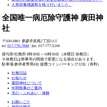
人形供養感謝祭を執り行いました。
全国唯一病厄除守護神 廣田神
社
〒030-0861 青森市長島2丁目13-5
tel.
017-776-7848
/ fax. 017-777-5244
授与所/社務所 8時30分～16時30分（水曜日 休務日）
※休務日は祭事等の関係で変更になる場合があります。
駐車場/参拝者専用4台 提携コインパーキング22台（有料）
社務日誌
お知らせ
廣田神社について
年間祭事のご案内
洗心・ふれあい・体験
お願いごと
神前結婚式