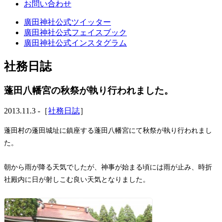
お問い合わせ
廣田神社公式ツイッター
廣田神社公式フェイスブック
廣田神社公式インスタグラム
社務日誌
蓬田八幡宮の秋祭が執り行われました。
2013.11.3 -［
社務日誌
］
蓬田村の蓬田城址に鎮座する蓬田八幡宮にて秋祭が執り行われまし
た。
朝から雨が降る天気でしたが、神事が始まる頃には雨が止み、時折
社殿内に日が射しこむ良い天気となりました。