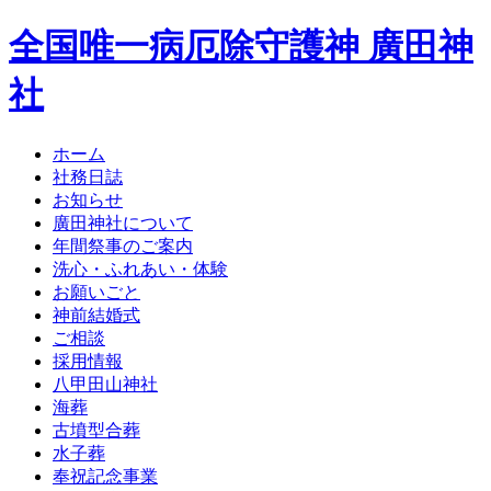
全国唯一病厄除守護神 廣田神
社
ホーム
社務日誌
お知らせ
廣田神社について
年間祭事のご案内
洗心・ふれあい・体験
お願いごと
神前結婚式
ご相談
採用情報
八甲田山神社
海葬
古墳型合葬
水子葬
奉祝記念事業