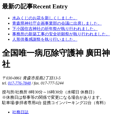
最新の記事
Recent Entry
水みくじのお花を新しくしました。
青森県神社庁企画事業部の会議に出席しました。
下小国住吉神社の祈年祭が執り行われました。
事務所の新築工事の安全祈願祭が執り行われました。
人形供養感謝祭を執り行いました。
全国唯一病厄除守護神 廣田神
社
〒030-0861 青森市長島2丁目13-5
tel.
017-776-7848
/ fax. 017-777-5244
授与所/社務所 8時30分～16時30分（水曜日 休務日）
※休務日は祭事等の関係で変更になる場合があります。
駐車場/参拝者専用4台 提携コインパーキング22台（有料）
社務日誌