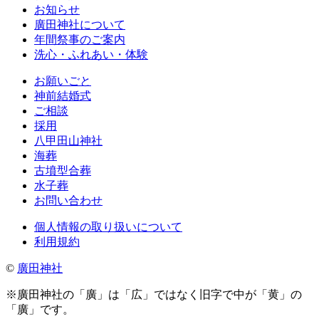
お知らせ
廣田神社について
年間祭事のご案内
洗心・ふれあい・体験
お願いごと
神前結婚式
ご相談
採用
八甲田山神社
海葬
古墳型合葬
水子葬
お問い合わせ
個人情報の取り扱いについて
利用規約
©
廣田神社
※廣田神社の「廣」は「広」ではなく旧字で中が「黄」の
「廣」です。