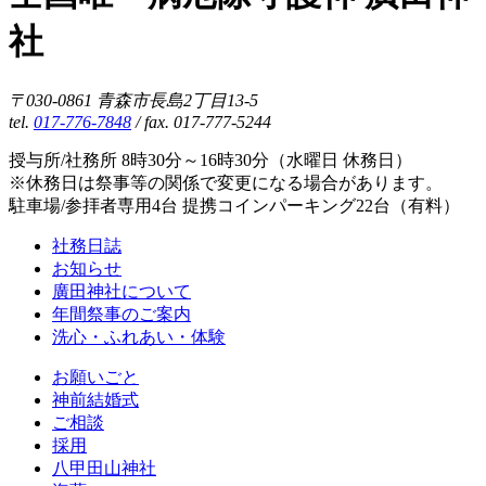
社
〒030-0861 青森市長島2丁目13-5
tel.
017-776-7848
/ fax. 017-777-5244
授与所/社務所 8時30分～16時30分（水曜日 休務日）
※休務日は祭事等の関係で変更になる場合があります。
駐車場/参拝者専用4台 提携コインパーキング22台（有料）
社務日誌
お知らせ
廣田神社について
年間祭事のご案内
洗心・ふれあい・体験
お願いごと
神前結婚式
ご相談
採用
八甲田山神社