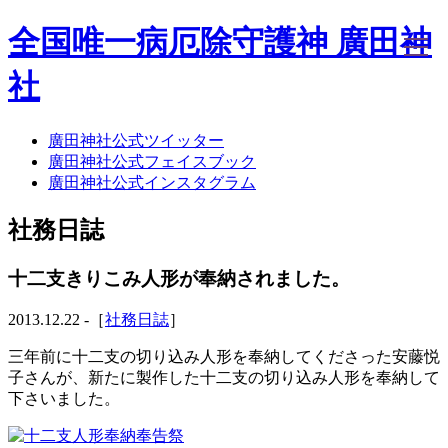
全国唯一病厄除守護神 廣田神
社
廣田神社公式ツイッター
ホーム
廣田神社公式フェイスブック
社務日誌
廣田神社公式インスタグラム
お知らせ
廣田神社について
社務日誌
年間祭事のご案内
洗心・ふれあい・体験
お願いごと
十二支きりこみ人形が奉納されました。
神前結婚式
ご相談
2013.12.22 -［
社務日誌
］
採用情報
八甲田山神社
三年前に十二支の切り込み人形を奉納してくださった安藤悦
海葬
子さんが、新たに製作した十二支の切り込み人形を奉納して
古墳型合葬
下さいました。
水子葬
奉祝記念事業