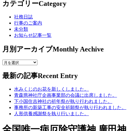
カテゴリー
Category
社務日誌
行事のご案内
未分類
お知らせ記事一覧
月別アーカイブ
Monthly Aechive
最新の記事
Recent Entry
水みくじのお花を新しくしました。
青森県神社庁企画事業部の会議に出席しました。
下小国住吉神社の祈年祭が執り行われました。
事務所の新築工事の安全祈願祭が執り行われました。
人形供養感謝祭を執り行いました。
全国唯一病厄除守護神 廣田神