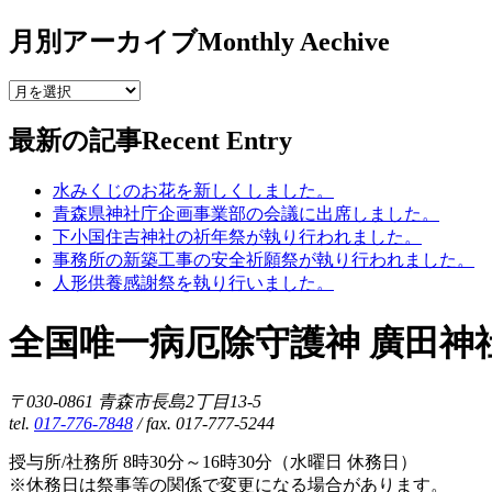
月別アーカイブ
Monthly Aechive
最新の記事
Recent Entry
水みくじのお花を新しくしました。
青森県神社庁企画事業部の会議に出席しました。
下小国住吉神社の祈年祭が執り行われました。
事務所の新築工事の安全祈願祭が執り行われました。
人形供養感謝祭を執り行いました。
全国唯一病厄除守護神 廣田神
〒030-0861 青森市長島2丁目13-5
tel.
017-776-7848
/ fax. 017-777-5244
授与所/社務所 8時30分～16時30分（水曜日 休務日）
※休務日は祭事等の関係で変更になる場合があります。