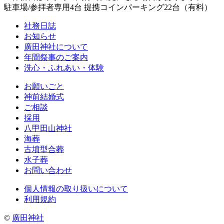
駐車場/参拝者専用4台 提携コインパーキング22台（有料）
社務日誌
お知らせ
廣田神社について
年間祭事のご案内
洗心・ふれあい・体験
お願いごと
神前結婚式
ご相談
採用
八甲田山神社
海葬
古墳型合葬
水子葬
お問い合わせ
個人情報の取り扱いについて
利用規約
©
廣田神社