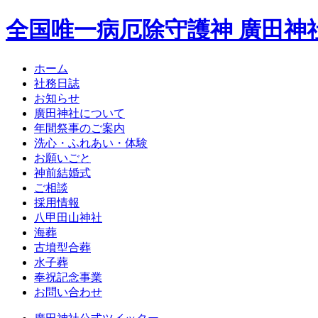
全国唯一病厄除守護神 廣田神
ホーム
社務日誌
お知らせ
廣田神社について
年間祭事のご案内
洗心・ふれあい・体験
お願いごと
神前結婚式
ご相談
採用情報
八甲田山神社
海葬
古墳型合葬
水子葬
奉祝記念事業
お問い合わせ