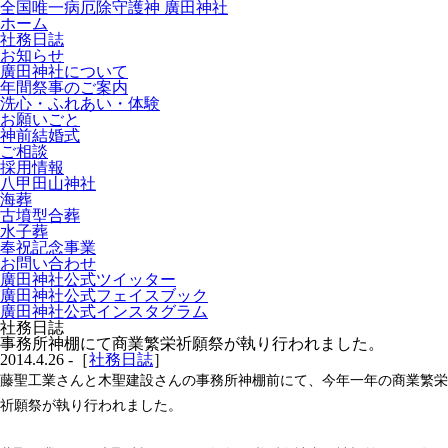
全国唯一病厄除守護神 廣田神社
ホーム
社務日誌
お知らせ
廣田神社について
年間祭事のご案内
洗心・ふれあい・体験
お願いごと
神前結婚式
ご相談
採用情報
八甲田山神社
海葬
古墳型合葬
水子葬
奉祝記念事業
お問い合わせ
廣田神社公式ツイッター
廣田神社公式フェイスブック
廣田神社公式インスタグラム
社務日誌
事務所神棚にて商業繁栄祈願祭が執り行われました。
2014.4.26 -［
社務日誌
］
藤聖工業さんと木聖建設さんの事務所神棚前にて、今年一年の商業繁栄
祈願祭が執り行われました。