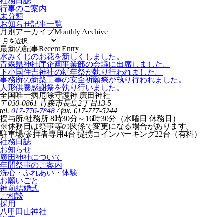
社務日誌
行事のご案内
未分類
お知らせ記事一覧
月別アーカイブ
Monthly Aechive
最新の記事
Recent Entry
水みくじのお花を新しくしました。
青森県神社庁企画事業部の会議に出席しました。
下小国住吉神社の祈年祭が執り行われました。
事務所の新築工事の安全祈願祭が執り行われました。
人形供養感謝祭を執り行いました。
全国唯一病厄除守護神 廣田神社
〒030-0861 青森市長島2丁目13-5
tel.
017-776-7848
/ fax. 017-777-5244
授与所/社務所 8時30分～16時30分（水曜日 休務日）
※休務日は祭事等の関係で変更になる場合があります。
駐車場/参拝者専用4台 提携コインパーキング22台（有料）
社務日誌
お知らせ
廣田神社について
年間祭事のご案内
洗心・ふれあい・体験
お願いごと
神前結婚式
ご相談
採用
八甲田山神社