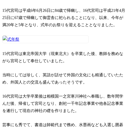
お問い合わせ
15代宮司は平成6年6月26日に84歳で帰幽し、16代宮司は平成21年4月
25日に67歳で帰幽して御霊舎に祀られることになり、以来、今年が
満20年と5年となり、式年のお祭りを迎えることとなりました。
15代宮司は東北帝国大学（現東北大）を卒業した後、教師を務めな
がら宮司として奉仕していました。
当時にしては珍しく、英語が話せて外国の文化にも精通していたた
め、外国人との交流も盛んであったそうです。
16代宮司は大学卒業後は相模国一之宮寒川神社へ奉職し、数年間学
んだ後、帰省して宮司となり、創祀一千年記念事業や他各記念事業
を遂行して現在の神社の礎を作りました。
芸事にも秀でて、書道は師範代まで務め、水墨画なども入選し囲碁