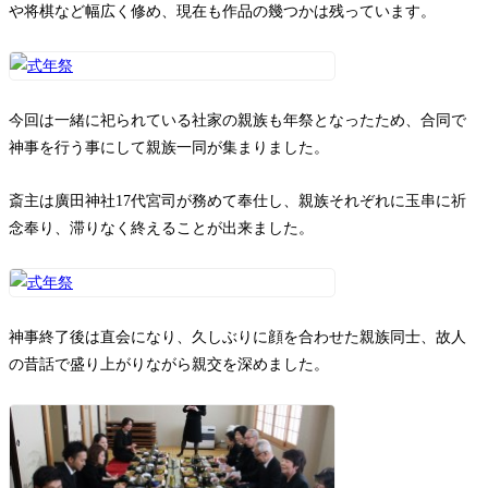
や将棋など幅広く修め、現在も作品の幾つかは残っています。
今回は一緒に祀られている社家の親族も年祭となったため、合同で
神事を行う事にして親族一同が集まりました。
斎主は廣田神社17代宮司が務めて奉仕し、親族それぞれに玉串に祈
念奉り、滞りなく終えることが出来ました。
神事終了後は直会になり、久しぶりに顔を合わせた親族同士、故人
の昔話で盛り上がりながら親交を深めました。