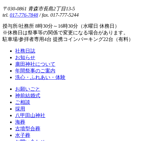
〒030-0861 青森市長島2丁目13-5
tel.
017-776-7848
/ fax. 017-777-5244
授与所/社務所 8時30分～16時30分（水曜日 休務日）
※休務日は祭事等の関係で変更になる場合があります。
駐車場/参拝者専用4台 提携コインパーキング22台（有料）
社務日誌
お知らせ
廣田神社について
年間祭事のご案内
洗心・ふれあい・体験
お願いごと
神前結婚式
ご相談
採用
八甲田山神社
海葬
古墳型合葬
水子葬