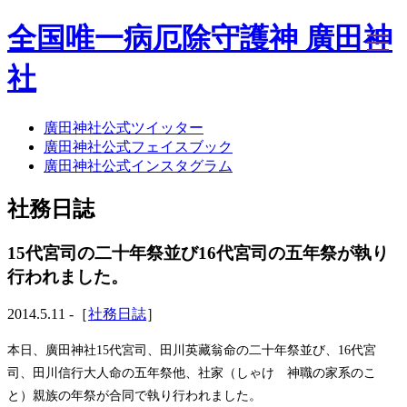
全国唯一病厄除守護神 廣田神
社
廣田神社公式ツイッター
ホーム
廣田神社公式フェイスブック
社務日誌
廣田神社公式インスタグラム
お知らせ
廣田神社について
社務日誌
年間祭事のご案内
洗心・ふれあい・体験
お願いごと
15代宮司の二十年祭並び16代宮司の五年祭が執り
神前結婚式
行われました。
ご相談
採用情報
2014.5.11 -［
社務日誌
］
八甲田山神社
海葬
本日、廣田神社15代宮司、田川英藏翁命の二十年祭並び、16代宮
古墳型合葬
司、田川信行大人命の五年祭他、社家（しゃけ 神職の家系のこ
水子葬
と）親族の年祭が合同で執り行われました。
奉祝記念事業