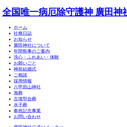
全国唯一病厄除守護神 廣田神
ホーム
社務日誌
お知らせ
廣田神社について
年間祭事のご案内
洗心・ふれあい・体験
お願いごと
神前結婚式
ご相談
採用情報
八甲田山神社
海葬
古墳型合葬
水子葬
奉祝記念事業
お問い合わせ