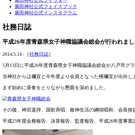
廣田神社公式ツイッター
廣田神社公式フェイスブック
廣田神社公式インスタグラム
社務日誌
平成26年度青森県女子神職協議会総会が行われまし
2014.5.14 -［
社務日誌
］
5月13日に平成26年度青森県女子神職協議会総会が八戸市グ
当神社からは禰宜と今年度より会員となった権禰宜が出向し
まず始めに昼食をとりながら懇親を深めました。
その後、神宮遥拝、国歌斉唱、敬神生活の綱領唱和、会長挨
平成25年度会務報告、決算報告、監査報告、平成26年度事