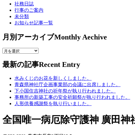
社務日誌
行事のご案内
未分類
お知らせ記事一覧
月別アーカイブ
Monthly Aechive
最新の記事
Recent Entry
水みくじのお花を新しくしました。
青森県神社庁企画事業部の会議に出席しました。
下小国住吉神社の祈年祭が執り行われました。
事務所の新築工事の安全祈願祭が執り行われました。
人形供養感謝祭を執り行いました。
全国唯一病厄除守護神 廣田神