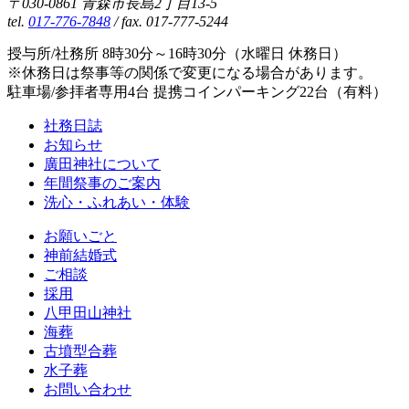
〒030-0861 青森市長島2丁目13-5
tel.
017-776-7848
/ fax. 017-777-5244
授与所/社務所 8時30分～16時30分（水曜日 休務日）
※休務日は祭事等の関係で変更になる場合があります。
駐車場/参拝者専用4台 提携コインパーキング22台（有料）
社務日誌
お知らせ
廣田神社について
年間祭事のご案内
洗心・ふれあい・体験
お願いごと
神前結婚式
ご相談
採用
八甲田山神社
海葬
古墳型合葬
水子葬
お問い合わせ