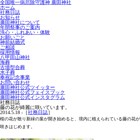
全国唯一病厄除守護神 廣田神社
ホーム
社務日誌
お知らせ
廣田神社について
年間祭事のご案内
洗心・ふれあい・体験
お願いごと
神前結婚式
ご相談
採用情報
八甲田山神社
海葬
古墳型合葬
水子葬
奉祝記念事業
お問い合わせ
廣田神社公式ツイッター
廣田神社公式フェイスブック
廣田神社公式インスタグラム
社務日誌
藤の花が綺麗に咲いています。
2014.5.18 -［
社務日誌
］
桜の花が散り新緑の葉が開き始めると、境内に植えられている藤の花が
咲きはじめます。