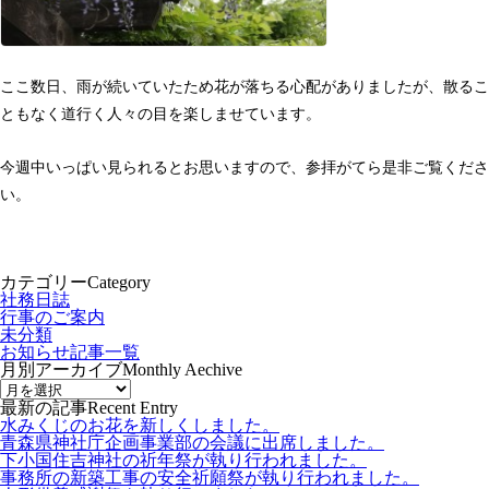
ここ数日、雨が続いていたため花が落ちる心配がありましたが、散るこ
ともなく道行く人々の目を楽しませています。
今週中いっぱい見られるとお思いますので、参拝がてら是非ご覧くださ
い。
カテゴリー
Category
社務日誌
行事のご案内
未分類
お知らせ記事一覧
月別アーカイブ
Monthly Aechive
最新の記事
Recent Entry
水みくじのお花を新しくしました。
青森県神社庁企画事業部の会議に出席しました。
下小国住吉神社の祈年祭が執り行われました。
事務所の新築工事の安全祈願祭が執り行われました。