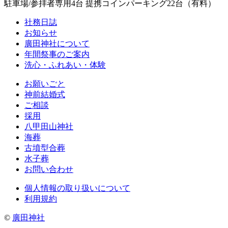
駐車場/参拝者専用4台 提携コインパーキング22台（有料）
社務日誌
お知らせ
廣田神社について
年間祭事のご案内
洗心・ふれあい・体験
お願いごと
神前結婚式
ご相談
採用
八甲田山神社
海葬
古墳型合葬
水子葬
お問い合わせ
個人情報の取り扱いについて
利用規約
©
廣田神社