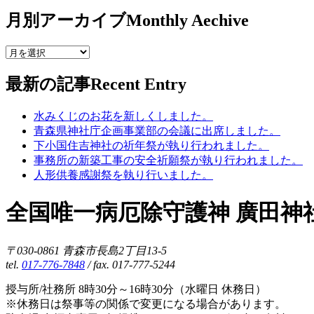
月別アーカイブ
Monthly Aechive
最新の記事
Recent Entry
水みくじのお花を新しくしました。
青森県神社庁企画事業部の会議に出席しました。
下小国住吉神社の祈年祭が執り行われました。
事務所の新築工事の安全祈願祭が執り行われました。
人形供養感謝祭を執り行いました。
全国唯一病厄除守護神 廣田神
〒030-0861 青森市長島2丁目13-5
tel.
017-776-7848
/ fax. 017-777-5244
授与所/社務所 8時30分～16時30分（水曜日 休務日）
※休務日は祭事等の関係で変更になる場合があります。