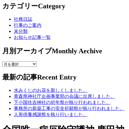
カテゴリー
Category
社務日誌
行事のご案内
未分類
お知らせ記事一覧
月別アーカイブ
Monthly Aechive
最新の記事
Recent Entry
水みくじのお花を新しくしました。
青森県神社庁企画事業部の会議に出席しました。
下小国住吉神社の祈年祭が執り行われました。
事務所の新築工事の安全祈願祭が執り行われました。
人形供養感謝祭を執り行いました。