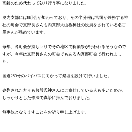
高齢のため代わって執り行う事になりました。
お問い合わせ
奥内支部には8町会が加わっており、その半分程は宮司が兼務する神
社の町会で支部長さんも内真部大山祗神社の役員をされている名古
屋さんが務めています。
毎年、各町会が持ち回りでその地区で祈願祭が行われるそうなので
すが、今年は支部長さんの町会でもある内真部町会で行われまし
た。
国道280号のバイパスに向かって祭壇を設けて行いました。
参列された方々も普段氏神さんにご奉仕している人も多いためか、
しっかりとした作法で真摯に拝んでおりました。
無事故となりますことをお祈り申し上げます。