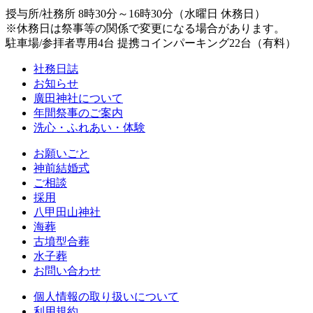
授与所/社務所 8時30分～16時30分（水曜日 休務日）
※休務日は祭事等の関係で変更になる場合があります。
駐車場/参拝者専用4台 提携コインパーキング22台（有料）
社務日誌
お知らせ
廣田神社について
年間祭事のご案内
洗心・ふれあい・体験
お願いごと
神前結婚式
ご相談
採用
八甲田山神社
海葬
古墳型合葬
水子葬
お問い合わせ
個人情報の取り扱いについて
利用規約