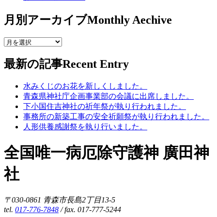
月別アーカイブ
Monthly Aechive
最新の記事
Recent Entry
水みくじのお花を新しくしました。
青森県神社庁企画事業部の会議に出席しました。
下小国住吉神社の祈年祭が執り行われました。
事務所の新築工事の安全祈願祭が執り行われました。
人形供養感謝祭を執り行いました。
全国唯一病厄除守護神 廣田神
社
〒030-0861 青森市長島2丁目13-5
tel.
017-776-7848
/ fax. 017-777-5244