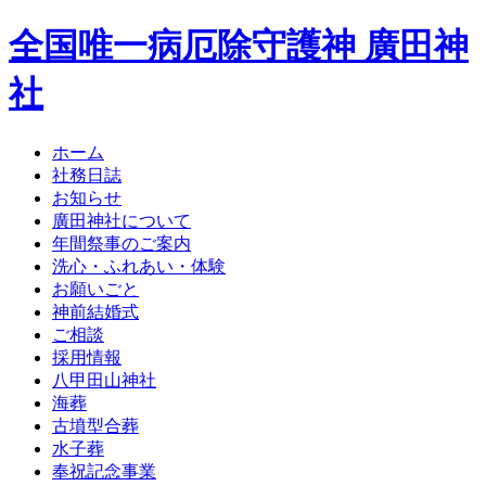
全国唯一病厄除守護神 廣田神
社
ホーム
社務日誌
お知らせ
廣田神社について
年間祭事のご案内
洗心・ふれあい・体験
お願いごと
神前結婚式
ご相談
採用情報
八甲田山神社
海葬
古墳型合葬
水子葬
奉祝記念事業