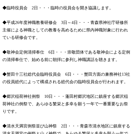
◆臨時役員会 2日・・・臨時の役員会を開き協議します。
◆平成26年度神職教養研修会 3日～4日・・・青森県神社庁研修所
主催による神職としての教養を高めるために県内神職対象に行われ
ている研修会です。
◆敬神会定例清掃奉仕 6日・・・崇敬団体である敬神会による定例
の清掃奉仕で、始める前に朝拝に参列し神職講話を聴きます。
◆蟹田十三社総代会臨時役員会 6日・・・蟹田方面の兼務神社13社
の役員総代によって構成される総代会の臨時役員会が行われます。
◆郷沢稲荷神社例祭 10日・・・蓬田村郷沢地区に鎮座する郷沢稲
荷神社の例祭で、あらゆる繁栄と多幸を願う一年で一番重要なお祭
りです。
◆清水天満宮例祭並び山神祭 2日・・・青森市清水地区に鎮座する
清水天満宮の例祭と山ノ神祭で、あらゆる繁栄と多幸を願う一年で