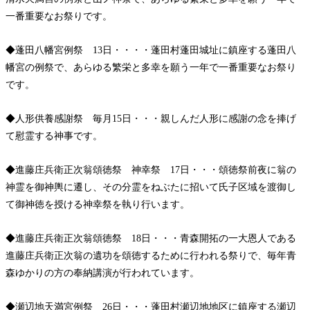
一番重要なお祭りです。
◆蓬田八幡宮例祭 13日・・・・蓬田村蓬田城址に鎮座する蓬田八
幡宮の例祭で、あらゆる繁栄と多幸を願う一年で一番重要なお祭り
です。
◆人形供養感謝祭 毎月15日・・・親しんだ人形に感謝の念を捧げ
て慰霊する神事です。
◆進藤庄兵衛正次翁頌徳祭 神幸祭 17日・・・頌徳祭前夜に翁の
神霊を御神輿に遷し、その分霊をねぶたに招いて氏子区域を渡御し
て御神徳を授ける神幸祭を執り行います。
◆進藤庄兵衛正次翁頌徳祭 18日・・・青森開拓の一大恩人である
進藤庄兵衛正次翁の遺功を頌徳するために行われる祭りで、毎年青
森ゆかりの方の奉納講演が行われています。
◆瀬辺地天満宮例祭 26日・・・蓬田村瀬辺地地区に鎮座する瀬辺