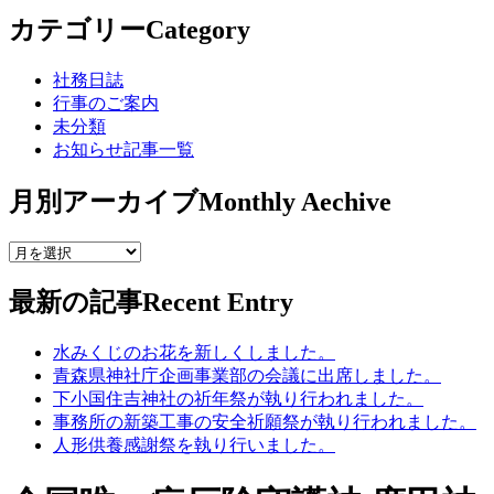
カテゴリー
Category
社務日誌
行事のご案内
未分類
お知らせ記事一覧
月別アーカイブ
Monthly Aechive
最新の記事
Recent Entry
水みくじのお花を新しくしました。
青森県神社庁企画事業部の会議に出席しました。
下小国住吉神社の祈年祭が執り行われました。
事務所の新築工事の安全祈願祭が執り行われました。
人形供養感謝祭を執り行いました。