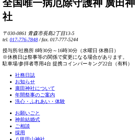
全国唯一病厄除守護神 廣田神
社
〒030-0861 青森市長島2丁目13-5
tel.
017-776-7848
/ fax. 017-777-5244
授与所/社務所 8時30分～16時30分（水曜日 休務日）
※休務日は祭事等の関係で変更になる場合があります。
駐車場/参拝者専用4台 提携コインパーキング22台（有料）
社務日誌
お知らせ
廣田神社について
年間祭事のご案内
洗心・ふれあい・体験
お願いごと
神前結婚式
ご相談
採用
八甲田山神社