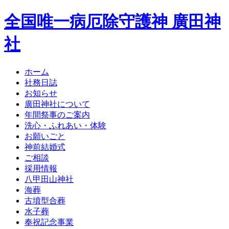
全国唯一病厄除守護神 廣田神
社
ホーム
社務日誌
お知らせ
廣田神社について
年間祭事のご案内
洗心・ふれあい・体験
お願いごと
神前結婚式
ご相談
採用情報
八甲田山神社
海葬
古墳型合葬
水子葬
奉祝記念事業