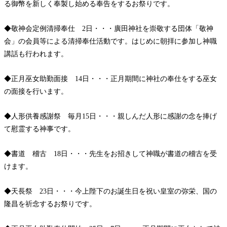
る御幣を新しく奉製し始める奉告をするお祭りです。
◆敬神会定例清掃奉仕 2日・・・廣田神社を崇敬する団体「敬神
会」の会員等による清掃奉仕活動です。はじめに朝拝に参加し神職
講話も行われます。
◆正月巫女助勤面接 14日・・・正月期間に神社の奉仕をする巫女
の面接を行います。
◆人形供養感謝祭 毎月15日・・・親しんだ人形に感謝の念を捧げ
て慰霊する神事です。
◆書道 稽古 18日・・・先生をお招きして神職が書道の稽古を受
けます。
◆天長祭 23日・・・今上陛下のお誕生日を祝い皇室の弥栄、国の
隆昌を祈念するお祭りです。