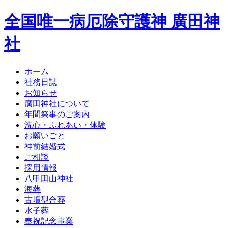
全国唯一病厄除守護神 廣田神
社
ホーム
社務日誌
お知らせ
廣田神社について
年間祭事のご案内
洗心・ふれあい・体験
お願いごと
神前結婚式
ご相談
採用情報
八甲田山神社
海葬
古墳型合葬
水子葬
奉祝記念事業