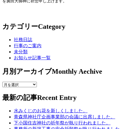
を廣田大御神に祈念申し上げます。
カテゴリー
Category
社務日誌
行事のご案内
未分類
お知らせ記事一覧
月別アーカイブ
Monthly Aechive
最新の記事
Recent Entry
水みくじのお花を新しくしました。
青森県神社庁企画事業部の会議に出席しました。
下小国住吉神社の祈年祭が執り行われました。
事務所の新築工事の安全祈願祭が執り行われました。