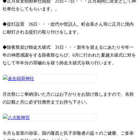
◆正月巫女助勤奉仕開始 25日～7日・・・正月期間に巫女として神
社奉仕をしてもらいます。。
◆提灯設置 26日・・・総代や世話人、町会長さん等に正月に境内
に献灯される提灯の取り付けをします。
◆除夜祭並び師走大祓式 31日・・・新年を迎えるにあたり今年一
年の神恩感謝をする除夜祭ならび、6月に行われた夏越大祓式に対を
なして半年分の罪穢れを祓う師走大祓式を執り行います。
月次祭にご奉納頂いた方にはお下がりをお頒け致しますので、名前
の記載と共に必ず社務所までお持ち下さい。
今月も皇室の弥栄、国の隆昌と氏子崇敬者の益々のご健勝、ご多幸