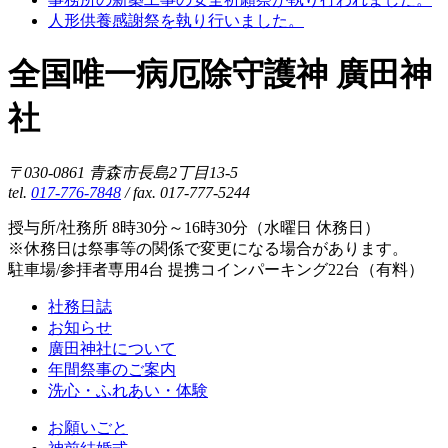
人形供養感謝祭を執り行いました。
全国唯一病厄除守護神 廣田神
社
〒030-0861 青森市長島2丁目13-5
tel.
017-776-7848
/ fax. 017-777-5244
授与所/社務所 8時30分～16時30分（水曜日 休務日）
※休務日は祭事等の関係で変更になる場合があります。
駐車場/参拝者専用4台 提携コインパーキング22台（有料）
社務日誌
お知らせ
廣田神社について
年間祭事のご案内
洗心・ふれあい・体験
お願いごと