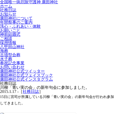
全国唯一病厄除守護神 廣田神社
ホーム
社務日誌
お知らせ
廣田神社について
年間祭事のご案内
洗心・ふれあい・体験
お願いごと
神前結婚式
ご相談
採用情報
八甲田山神社
海葬
古墳型合葬
水子葬
奉祝記念事業
お問い合わせ
廣田神社公式ツイッター
廣田神社公式フェイスブック
廣田神社公式インスタグラム
社務日誌
川柳「青い実の会」の新年句会に参加しました。
2015.1.17 -［
社務日誌
］
15日に宮司が所属している川柳「青い実の会」の新年句会が行われ参加
してきました。