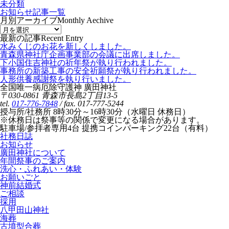
未分類
お知らせ記事一覧
月別アーカイブ
Monthly Aechive
最新の記事
Recent Entry
水みくじのお花を新しくしました。
青森県神社庁企画事業部の会議に出席しました。
下小国住吉神社の祈年祭が執り行われました。
事務所の新築工事の安全祈願祭が執り行われました。
人形供養感謝祭を執り行いました。
全国唯一病厄除守護神 廣田神社
〒030-0861 青森市長島2丁目13-5
tel.
017-776-7848
/ fax. 017-777-5244
授与所/社務所 8時30分～16時30分（水曜日 休務日）
※休務日は祭事等の関係で変更になる場合があります。
駐車場/参拝者専用4台 提携コインパーキング22台（有料）
社務日誌
お知らせ
廣田神社について
年間祭事のご案内
洗心・ふれあい・体験
お願いごと
神前結婚式
ご相談
採用
八甲田山神社
海葬
古墳型合葬