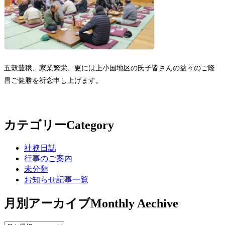
五穀豊穣、家業繁栄、更には上小国地区の氏子皆さんの益々のご隆
昌ご健勝を祈念申し上げます。
カテゴリー
Category
社務日誌
行事のご案内
未分類
お知らせ記事一覧
月別アーカイブ
Monthly Aechive