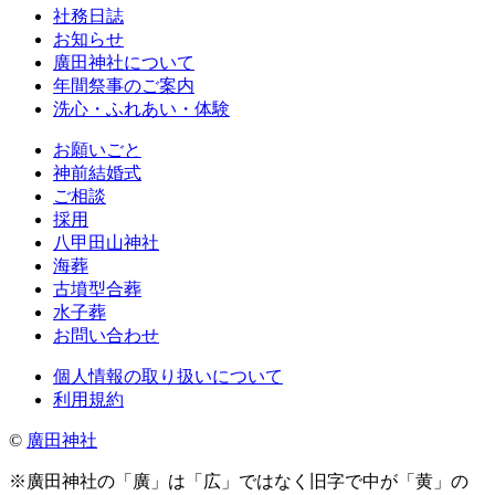
社務日誌
お知らせ
廣田神社について
年間祭事のご案内
洗心・ふれあい・体験
お願いごと
神前結婚式
ご相談
採用
八甲田山神社
海葬
古墳型合葬
水子葬
お問い合わせ
個人情報の取り扱いについて
利用規約
©
廣田神社
※廣田神社の「廣」は「広」ではなく旧字で中が「黄」の