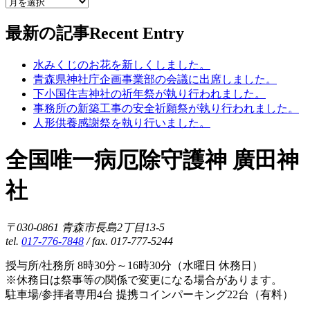
最新の記事
Recent Entry
水みくじのお花を新しくしました。
青森県神社庁企画事業部の会議に出席しました。
下小国住吉神社の祈年祭が執り行われました。
事務所の新築工事の安全祈願祭が執り行われました。
人形供養感謝祭を執り行いました。
全国唯一病厄除守護神 廣田神
社
〒030-0861 青森市長島2丁目13-5
tel.
017-776-7848
/ fax. 017-777-5244
授与所/社務所 8時30分～16時30分（水曜日 休務日）
※休務日は祭事等の関係で変更になる場合があります。
駐車場/参拝者専用4台 提携コインパーキング22台（有料）