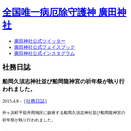
全国唯一病厄除守護神 廣田神
社
廣田神社公式ツイッター
ホーム
廣田神社公式フェイスブック
社務日誌
廣田神社公式インスタグラム
お知らせ
廣田神社について
社務日誌
年間祭事のご案内
洗心・ふれあい・体験
お願いごと
船岡久須志神社並び船岡龍神宮の祈年祭が執り行
神前結婚式
われました。
ご相談
採用情報
2015.4.8 -［
社務日誌
］
八甲田山神社
海葬
外ヶ浜町平舘舟岡地区に鎮座する船岡久須志神社並び船岡龍神宮の
古墳型合葬
祈年祭が執り行われました。
水子葬
奉祝記念事業