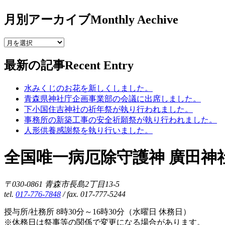
月別アーカイブ
Monthly Aechive
最新の記事
Recent Entry
水みくじのお花を新しくしました。
青森県神社庁企画事業部の会議に出席しました。
下小国住吉神社の祈年祭が執り行われました。
事務所の新築工事の安全祈願祭が執り行われました。
人形供養感謝祭を執り行いました。
全国唯一病厄除守護神 廣田神
〒030-0861 青森市長島2丁目13-5
tel.
017-776-7848
/ fax. 017-777-5244
授与所/社務所 8時30分～16時30分（水曜日 休務日）
※休務日は祭事等の関係で変更になる場合があります。