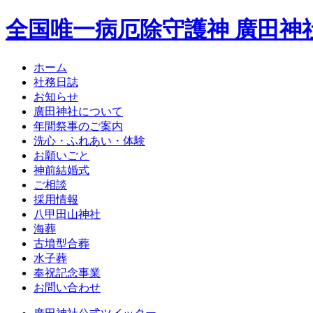
全国唯一病厄除守護神 廣田神
ホーム
社務日誌
お知らせ
廣田神社について
年間祭事のご案内
洗心・ふれあい・体験
お願いごと
神前結婚式
ご相談
採用情報
八甲田山神社
海葬
古墳型合葬
水子葬
奉祝記念事業
お問い合わせ