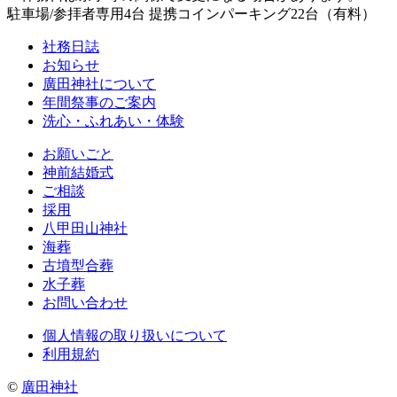
駐車場/参拝者専用4台 提携コインパーキング22台（有料）
社務日誌
お知らせ
廣田神社について
年間祭事のご案内
洗心・ふれあい・体験
お願いごと
神前結婚式
ご相談
採用
八甲田山神社
海葬
古墳型合葬
水子葬
お問い合わせ
個人情報の取り扱いについて
利用規約
©
廣田神社