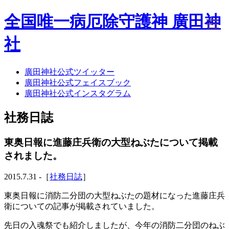
全国唯一病厄除守護神 廣田神
社
廣田神社公式ツイッター
ホーム
廣田神社公式フェイスブック
社務日誌
廣田神社公式インスタグラム
お知らせ
廣田神社について
社務日誌
年間祭事のご案内
洗心・ふれあい・体験
お願いごと
東奥日報に進藤庄兵衛の大型ねぶたについて掲載
神前結婚式
されました。
ご相談
採用情報
2015.7.31 -［
社務日誌
］
八甲田山神社
海葬
東奥日報に消防二分団の大型ねぶたの題材になった進藤庄兵
古墳型合葬
衛についての記事が掲載されていました。
水子葬
奉祝記念事業
先日の入魂祭でも紹介しましたが、今年の消防二分団のねぶ