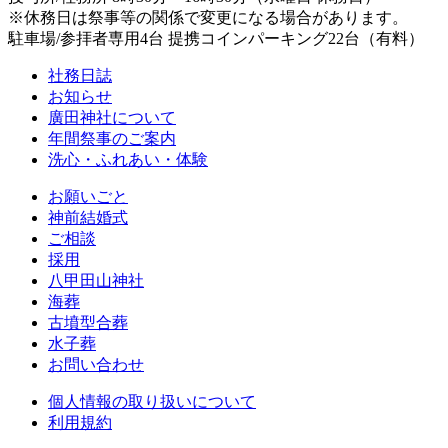
※休務日は祭事等の関係で変更になる場合があります。
駐車場/参拝者専用4台 提携コインパーキング22台（有料）
社務日誌
お知らせ
廣田神社について
年間祭事のご案内
洗心・ふれあい・体験
お願いごと
神前結婚式
ご相談
採用
八甲田山神社
海葬
古墳型合葬
水子葬
お問い合わせ
個人情報の取り扱いについて
利用規約